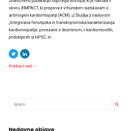
znanstveno publikacijo odprtega dostopa, ki je nastala v
okviru #IMPACT, ki prispeva k vrhunskim raziskavam o
aritmogeni kardiomiopatiji (ACM).
Študija z naslovom
„Integrirana fenotipska in transkriptomska karakterizacija
kardiomiopatije, povezane z desminom, v kardiomiocitih,
pridobljenih iz hiPSC, in ...
Preberi več
Nedavne objave