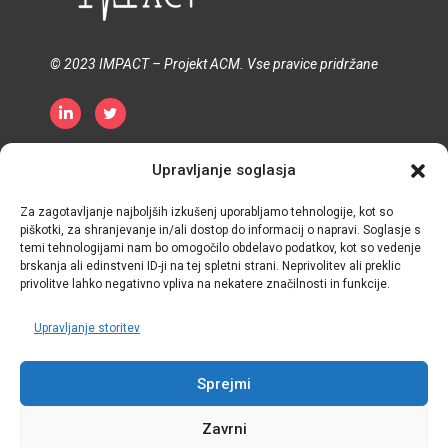
© 2023 IMPACT – Projekt ACM. Vse pravice pridržane
Pravilnik o zasebnosti
Politika piškotkov
Upravljanje soglasja
Pogoji in določila
Za zagotavljanje najboljših izkušenj uporabljamo tehnologije, kot so
piškotki, za shranjevanje in/ali dostop do informacij o napravi. Soglasje s
temi tehnologijami nam bo omogočilo obdelavo podatkov, kot so vedenje
brskanja ali edinstveni ID-ji na tej spletni strani. Neprivolitev ali preklic
privolitve lahko negativno vpliva na nekatere značilnosti in funkcije.
Upravljanje storitev
Sprejmi
Zavrni