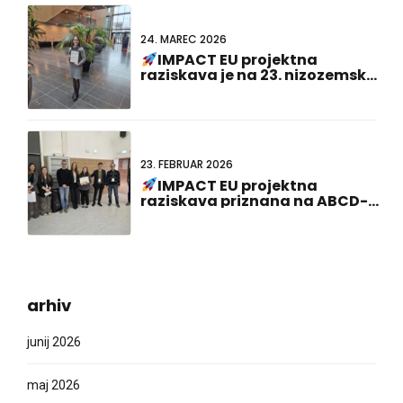
24. MAREC 2026
IMPACT EU projektna
raziskava je na 23. nizozemsko-
nemškem skupnem srečanju
prejela nagrado za najboljšo
predstavitev plakata!
23. FEBRUAR 2026
IMPACT EU projektna
raziskava priznana na ABCD-
SIBBM PhD Meeting 2026!
arhiv
junij 2026
maj 2026