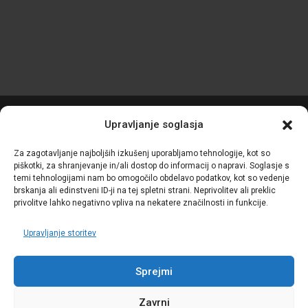
Upravljanje soglasja
Krediti:
Podatkovni simpozij
Za zagotavljanje najboljših izkušenj uporabljamo tehnologije, kot so
piškotki, za shranjevanje in/ali dostop do informacij o napravi. Soglasje s
temi tehnologijami nam bo omogočilo obdelavo podatkov, kot so vedenje
brskanja ali edinstveni ID-ji na tej spletni strani. Neprivolitev ali preklic
privolitve lahko negativno vpliva na nekatere značilnosti in funkcije.
Upravljanje storitev
Sprejmi
Zavrni