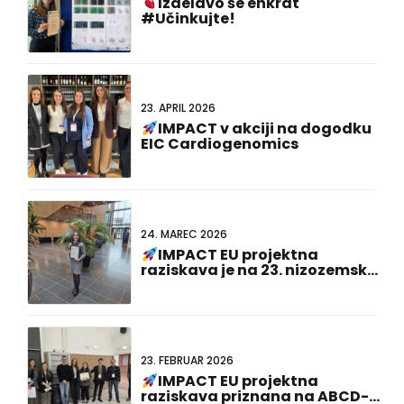
23. APRIL 2026
IMPACT v akciji na dogodku
EIC Cardiogenomics
24. MAREC 2026
IMPACT EU projektna
raziskava je na 23. nizozemsko-
nemškem skupnem srečanju
prejela nagrado za najboljšo
predstavitev plakata!
23. FEBRUAR 2026
IMPACT EU projektna
raziskava priznana na ABCD-
SIBBM PhD Meeting 2026!