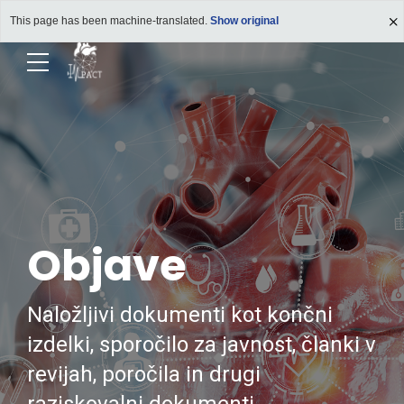
This page has been machine-translated.
Show original
Objave
Naložljivi dokumenti kot končni
izdelki, sporočilo za javnost, članki v
revijah, poročila in drugi