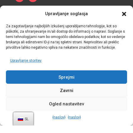
Pravilnik o zasebnosti
Politika piškotkov
Upravljanje soglasja
Pogoji in določila
Za zagotavljanje najboljših izkušenj uporabljamo tehnologije, kot so
piškotki, za shranjevanje in/ali dostop do informacij o napravi. Soglasje s
temi tehnologijami nam bo omogočilo obdelavo podatkov, kot so vedenje
brskanja ali edinstveni ID-ji na tej spletni strani. Neprivolitev ali preklic
privolitve lahko negativno vpliva na nekatere značilnosti in funkcije.
Upravljanje storitev
Sprejmi
Zavrni
Ogled nastavitev
Krediti:
Podatkovni simpozij
{naslov}
{naslov}
SL