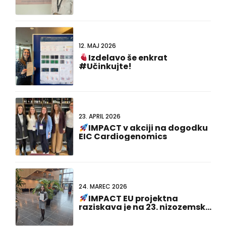
#FCVB2026!
12. MAJ 2026
Izdelavo še enkrat
#Učinkujte!
23. APRIL 2026
IMPACT v akciji na dogodku
EIC Cardiogenomics
24. MAREC 2026
IMPACT EU projektna
raziskava je na 23. nizozemsko-
nemškem skupnem srečanju
prejela nagrado za najboljšo