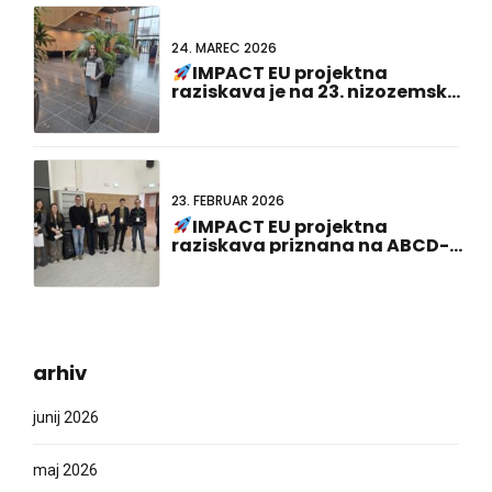
24. MAREC 2026
IMPACT EU projektna
raziskava je na 23. nizozemsko-
nemškem skupnem srečanju
prejela nagrado za najboljšo
predstavitev plakata!
23. FEBRUAR 2026
IMPACT EU projektna
raziskava priznana na ABCD-
SIBBM PhD Meeting 2026!
arhiv
junij 2026
maj 2026