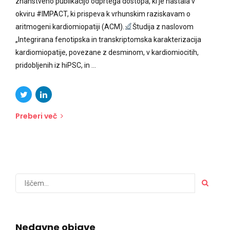
znanstveno publikacijo odprtega dostopa, ki je nastala v
okviru #IMPACT, ki prispeva k vrhunskim raziskavam o
aritmogeni kardiomiopatiji (ACM).
Študija z naslovom
„Integrirana fenotipska in transkriptomska karakterizacija
kardiomiopatije, povezane z desminom, v kardiomiocitih,
pridobljenih iz hiPSC, in ...
Preberi več
Nedavne objave