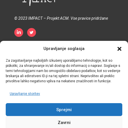
© 2023 IMPACT – Projekt ACM. Vse pravice pridržane
Pravilnik o zasebnosti
Politika piškotkov
Upravljanje soglasja
Pogoji in določila
Za zagotavljanje najboljših izkušenj uporabljamo tehnologije, kot so
piškotki, za shranjevanje in/ali dostop do informacij o napravi. Soglasje s
temi tehnologijami nam bo omogočilo obdelavo podatkov, kot so vedenje
brskanja ali edinstveni ID-ji na tej spletni strani. Neprivolitev ali preklic
privolitve lahko negativno vpliva na nekatere značilnosti in funkcije.
Upravljanje storitev
Sprejmi
Zavrni