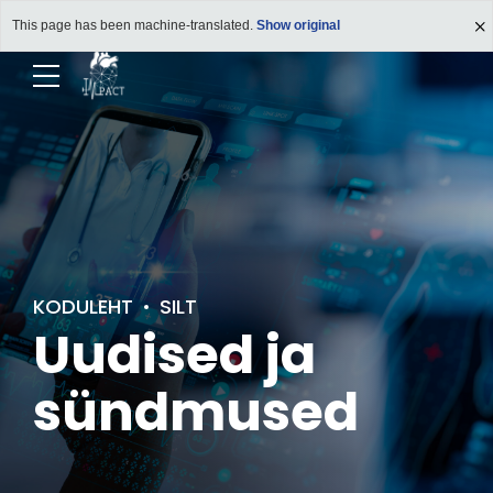
This page has been machine-translated.
Show original
KODULEHT
SILT
Uudised ja
sündmused