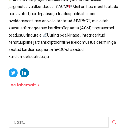
järgmistes valdkondades: #ACM!
Meil on hea meel teatada
uue avatud juurdepääsuga teaduspublikatsiooni
avaldamisest, mis on välja töötatud #IMPACT, mis aitab
kaasa arütmogeense kardiomüopaatia (ACM) tipptasemel
teadusuuringutele.
Uuring pealkirjaga „Integreeritud
fenotüüpiline ja transkriptoomiline iseloomustus desmiiniga
seotud kardiomüopaatia hiPSC-st saadud
kardiomüotsüütides ja...
Loe lähemalt