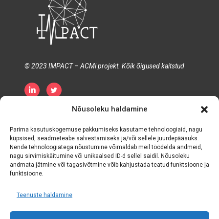
© 2023 IMPACT – ACMi projekt. Kõik õigused kaitstud
Nõusoleku haldamine
Privaatsuspoliitika
Küpsiste poliitika
Tähtaeg ja tingimused
Parima kasutuskogemuse pakkumiseks kasutame tehnoloogiaid, nagu
küpsised, seadmeteabe salvestamiseks ja/või sellele juurdepääsuks.
Nende tehnoloogiatega nõustumine võimaldab meil töödelda andmeid,
nagu sirvimiskäitumine või unikaalsed ID-d sellel saidil. Nõusoleku
andmata jätmine või tagasivõtmine võib kahjustada teatud funktsioone ja
funktsioone.
Teenuste haldamine