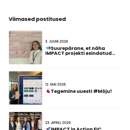
Viimased postitused
3. JUUNI 2026
Suurepärane, et näha
IMPACT projekti esindatud
#FCVB2026!
12. MAI 2026
Tegemine uuesti #Mõju!
23. APRILL 2026
IMPACT in Action EIC