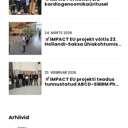
kardiogenoomikaüritusel
24. MÄRTS 2026
IMPACT EU projekt võitis 23.
Hollandi-Saksa ühiskohtumisel
parima plakati esitlusauhinna!
23. VEEBRUAR 2026
IMPACT EU projekti teadus
tunnustatud ABCD-SIBBM PhD
kohtumine 2026!
Arhiivid