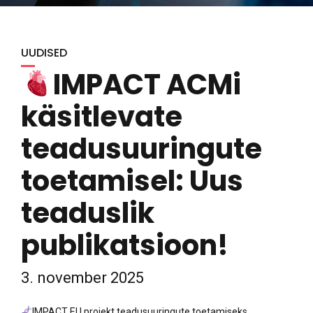
UUDISED
IMPACT ACMi
käsitlevate
teadusuuringute
toetamisel: Uus
teaduslik
publikatsioon!
3. november 2025
IMPACT EU projekt teadusuuringute toetamiseks