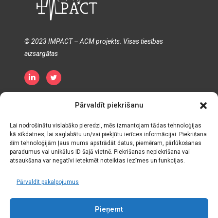
© 2023 IMPACT – ACM projekts. Visas tiesības
aizsargātas
Privātuma politika
Sīkdatņu politika
Pārvaldīt piekrišanu
Termiņš un nosacījumi
Lai nodrošinātu vislabāko pieredzi, mēs izmantojam tādas tehnoloģijas
kā sīkdatnes, lai saglabātu un/vai piekļūtu ierīces informācijai. Piekrišana
šīm tehnoloģijām ļaus mums apstrādāt datus, piemēram, pārlūkošanas
paradumus vai unikālus ID šajā vietnē. Piekrišanas nepiekrišana vai
atsaukšana var negatīvi ietekmēt noteiktas iezīmes un funkcijas.
Pārvaldīt pakalpojumus
Pieņemt