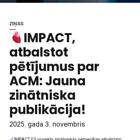
ZIŅAS
IMPACT,
atbalstot
pētījumus par
ACM: Jauna
zinātniska
publikācija!
2025. gada 3. novembris
IMPACT ES projekts zinātniskās pētniecības atbalstam