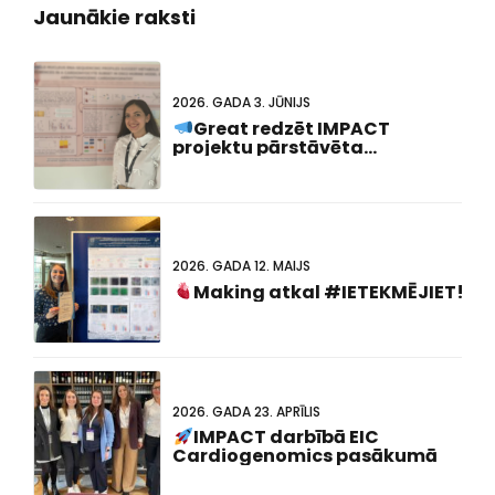
Jaunākie raksti
2026. GADA 3. JŪNIJS
Great redzēt IMPACT
projektu pārstāvēta
#FCVB2026!
2026. GADA 12. MAIJS
Making atkal #IETEKMĒJIET!
2026. GADA 23. APRĪLIS
IMPACT darbībā EIC
Cardiogenomics pasākumā