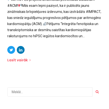
#ACM!
Mēs esam lepni paziņot, ka ir publicēts jauns
zinātniskais brīvpiekļuves izdevums, kas izstrādāts #IMPACT,
kas sniedz ieguldījumu progresīvos pētījumos par aritmogēno
kardiomiopātiju (ACM).
Pētījums “Integrēta fenotipiska un
transkriptomiska ar desmīnu saistītas kardiomiopātijas
raksturojums no hiPSC iegūtos kardiomiocītos un...
Lasīt vairāk