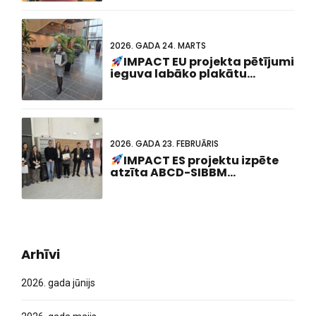
2026. GADA 24. MARTS
IMPACT EU projekta pētījumi
ieguva labāko plakātu
prezentācijas balvu 23.
Nīderlandes un Vācijas
apvienotajā sanāksmē!
2026. GADA 23. FEBRUĀRIS
IMPACT ES projektu izpēte
atzīta ABCD-SIBBM
doktorantūras sanāksmē 2026.
gadā!
Arhīvi
2026. gada jūnijs