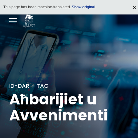
This page has been machine-translated.
Show original
ID-DAR
TAG
Aħbarijiet u
Avvenimenti