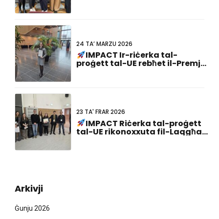
tal-EIC
24 TA’ MARZU 2026
IMPACT Ir-riċerka tal-
proġett tal-UE rebħet il-Premju
tal-Aqwa Preżentazzjoni tal-
Poster fit-23 Laqgħa Konġunta
Netherlandiża-Ġermaniża!
23 TA' FRAR 2026
IMPACT Riċerka tal-proġett
tal-UE rikonoxxuta fil-Laqgħa
tad-Dottorat ABCD-SIBBM
2026!
Arkivji
Ġunju 2026