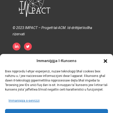
© 2023 IMPACT – Proġett tal-ACM. Id-drittijiet kollha
riżervati
Politika ta' Privatezza
Politika dwar il-Cookies
Immaniġġja l-Kunsens
Terminu u Kundizzjonijiet
Biex nipprovdu l-aħjar esperjenzi, nużaw teknoloġiji bħal cookies biex
naħżnu u / jew naċċessaw informazzjoni dwar l-apparat. Il-kunsens għal
dawn it-teknoloġiji jippermettilna nipproċessaw dejta bħal imġieba ta
'browsing jew IDs uniċi fuq dan is-sit. In-nuqqas ta’ kunsens jew l-irtirar tal-
kunsens jista’ jaffettwa b’mod negattiv ċerti karatteristiċi u funzjonijiet.
Immaniġġja s-servizzi