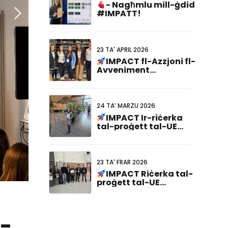
- Nagħmlu mill-ġdid
#IMPATT!
23 TA' APRIL 2026
IMPACT fl-Azzjoni fl-
Avveniment
Kardjoġenomiku tal-
EIC
24 TA’ MARZU 2026
IMPACT Ir-riċerka
tal-proġett tal-UE
rebħet il-Premju tal-
Aqwa Preżentazzjoni
tal-Poster fit-23
Laqgħa Konġunta
23 TA' FRAR 2026
Netherlandiża-
IMPACT Riċerka tal-
Ġermaniża!
proġett tal-UE
rikonoxxuta fil-
Laqgħa tad-Dottorat
ABCD-SIBBM 2026!
l-