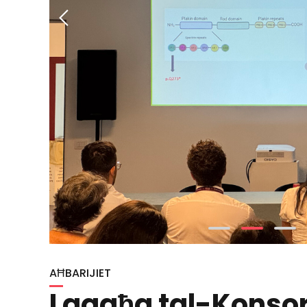
AĦBARIJIET
Laqgħa tal-Konsor