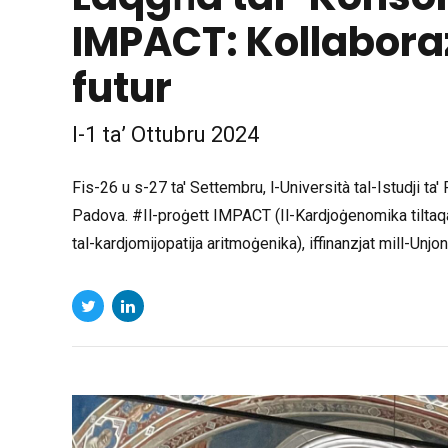
IMPACT: Kollabora
futur
l-1 ta’ Ottubru 2024
Fis-26 u s-27 ta' Settembru, l-Università tal-Istudji ta
Padova. #Il-proġett IMPACT (Il-Kardjoġenomika tiltaqa’ m
tal-kardjomijopatija aritmoġenika), iffinanzjat mill-Unj