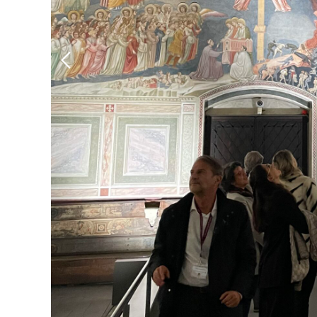
AĦBARIJIET
Il-proġett IMPACT 
f'Padova fis-26 u s
15 ta’ Ottubru 2023
Fis-26 u s-27 ta’ Ottubru, l-Università tal-Istudji ta’ P
Kardjoġenomika tiltaqa’ mal-Intelliġenza Artifiċjali: pas
aritmoġenika), iffinanzjat mill-Unjoni Ewropea.