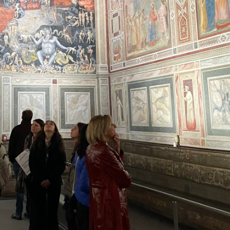
li għadu kif tnieda nb
-27 ta 'Ottubru.
adova ospitat il-Laqgħa ta’ Kick-off tal-bidu ġdid #Il-proġett IMPA
s 'il quddiem fid-dijanjożi u t-trattament tal-kardjomijopatija
Aktar informa