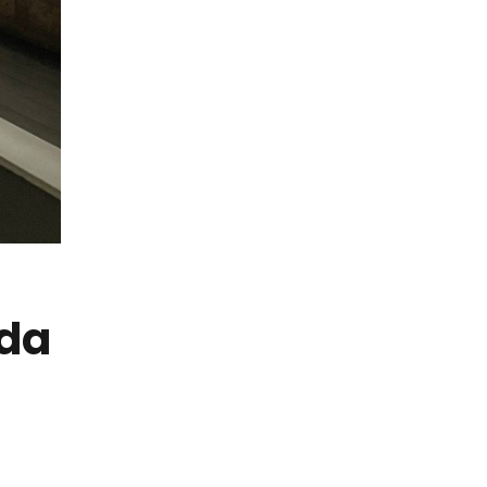
za
Politika dwar il-Cookies
Terminu u Kundizzjonijiet