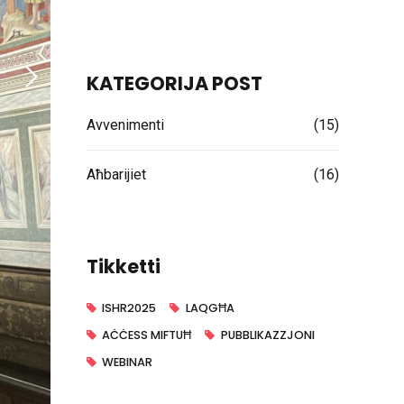
eda
KATEGORIJA POST
Avvenimenti
(15)
Aħbarijiet
(16)
CT (Il-
Tikketti
ISHR2025
LAQGĦA
zzjoni
AĊĊESS MIFTUĦ
PUBBLIKAZZJONI
WEBINAR