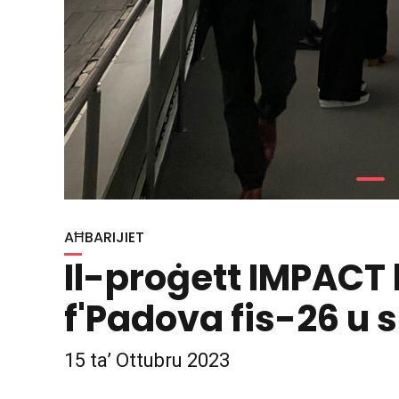
© 2023 IMPACT – Proġett tal-ACM. Id-drittijiet kollha
riżervati