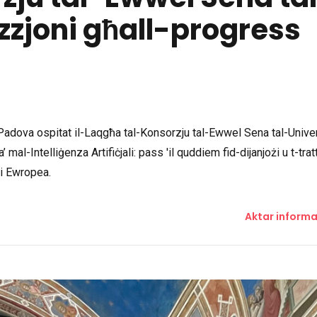
zzjoni għall-progress
' Padova ospitat il-Laqgħa tal-Konsorzju tal-Ewwel Sena tal-Univer
al-Intelliġenza Artifiċjali: pass 'il quddiem fid-dijanjożi u t-tra
oni Ewropea.
Aktar informa