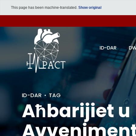
This page has been machine-translated.
Show original
ID-DAR
DW
ID-DAR
TAG
Aħbarijiet u
Avveniment