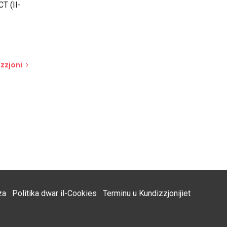
Krediti:
Simpożju tad-Data