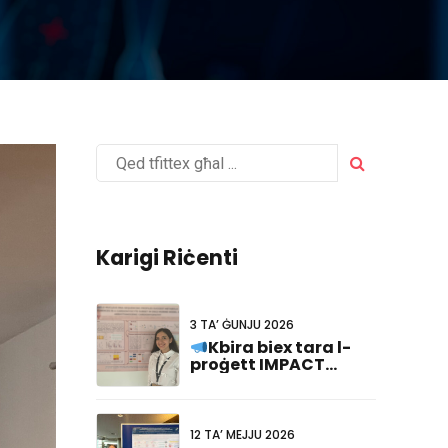
Karigi Riċenti
3 TA’ ĠUNJU 2026
Kbira biex tara l-
proġett IMPACT
rappreżentat fil-
#FCVB2026!
12 TA’ MEJJU 2026