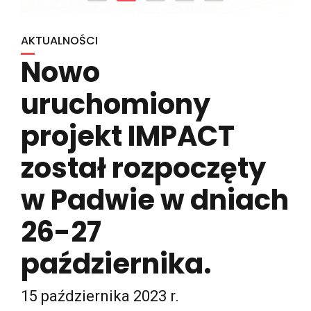
AKTUALNOŚCI
Nowo
uruchomiony
projekt IMPACT
został rozpoczęty
w Padwie w dniach
26-27
października.
15 października 2023 r.
W dniach 26-27 października Uniwersytet Studiów w Padwie
był gospodarzem spotkania inauguracyjnego nowo