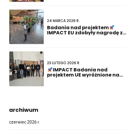
24 MARCA 2026 R.
Badania nad projektem
IMPACT EU zdobyły nagrodę za
najlepszą prezentację plakatu
na 23. wspólnym spotkaniu
holendersko-niemieckim!
23 LUTEGO 2026 R.
IMPACT Badania nad
projektem UE wyróżnione na
ABCD-SIBBM PhD Meeting 2026!
archiwum
czerwiec 2026 r.
maj 2026 r.
kwiecień 2026 r.