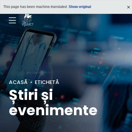
This page has been machine-translated.
Show original
ACASĂ
ETICHETĂ
Știri și
evenimente