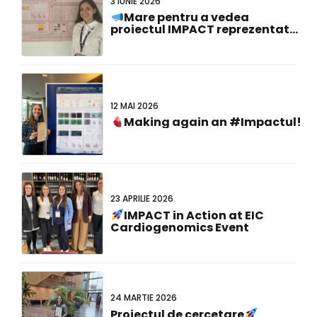
la #FCVB2026!
12 MAI 2026
Making again an #Impactul!
23 APRILIE 2026
IMPACT in Action at EIC
Cardiogenomics Event
24 MARTIE 2026
Proiectul de cercetare
IMPACT EU a câștigat premiul
pentru cel mai bun poster la
cea de-a 23-a reuniune