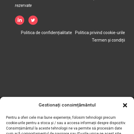
Politica de confidențialitate
Politica privind cookie-urile
Termen și condiții
Gestionați consimțământul
Credite:
Simpozionul de date
Pentru a oferi cele mai bune experiențe, folosim tehnologii precum
cookie-urile pentru a stoca și / sau a accesa informații despre dispozitiv.
Consimțământul la aceste tehnologii ne va permite să procesăm date
cum ar fi comportamentul de navigare sau ID-urile unice pe acest site.