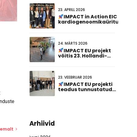
23. APRILL 2026
IMPACT in Action EIC
kardiogenoomikaüritusel
24. MÄRTS 2026
IMPACT EU projekt
võitis 23. Hollandi-
Saksa ühiskohtumisel
parima plakati
esitlusauhinna!
23. VEEBRUAR 2026
IMPACT EU projekti
teadus tunnustatud
t
ABCD-SIBBM PhD
kohtumine 2026!
enduste
Arhiivid
hemalt