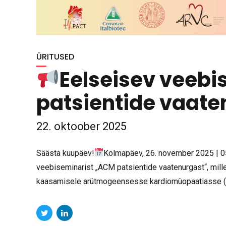
ÜRITUSED
Eelseisev veebi
patsientide vaate
22. oktoober 2025
Säästa kuupäev!
Kolmapäev, 26. november 2025 | 0
veebiseminarist „ACM patsientide vaatenurgast“, mil
kaasamisele arütmogeensesse kardiomüopaatiasse (A