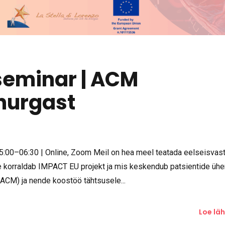
seminar | ACM
nurgast
5:00–06:30 | Online, Zoom Meil on hea meel teatada eelseisvas
le korraldab IMPACT EU projekt ja mis keskendub patsientide üh
CM) ja nende koostöö tähtsusele...
Loe lä