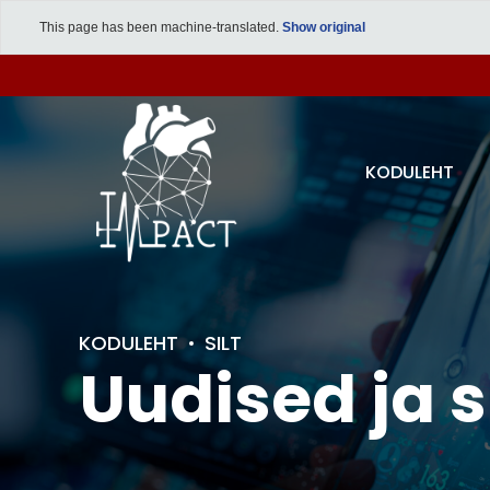
This page has been machine-translated.
Show original
KODULEHT
KODULEHT
SILT
Uudised ja