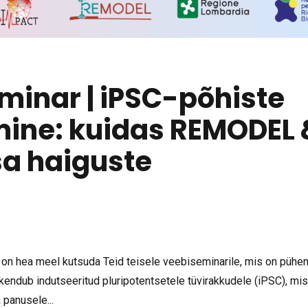
inar | iPSC-põhiste
mine: kuidas REMODEL 
a haiguste
 on hea meel kutsuda Teid teisele veebiseminarile, mis on pühe
endub indutseeritud pluripotentsetele tüvirakkudele (iPSC), mi
 panusele...