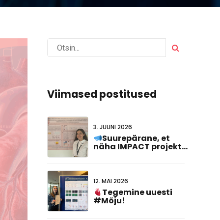
Viimased postitused
3. JUUNI 2026
Suurepärane, et
näha IMPACT projekti
esindatud
#FCVB2026!
12. MAI 2026
Tegemine uuesti
#Mõju!