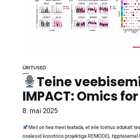
ÜRITUSED
Teine veebisemi
IMPACT: Omics for
8. mai 2025
Meil on hea meel teatada, et eile toimus edukalt 
osalesid koostöös projektiga REMODEL tipptasemel bi
Veebiseminaril osalevad Ospedale Policlinico di Mila