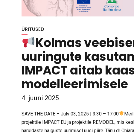
ÜRITUSED
Kolmas veebisem
uuringute kasuta
IMPACT aitab kaas
modelleerimisele
4. juuni 2025
SAVE THE DATE – July 03, 2025 | 3:30 – 17:00
Meil
projektile IMPACT EU ja projektile REMODEL, mis kesk
haruldaste haiguste uurimisel uusi piire. Tänu dr Chiara