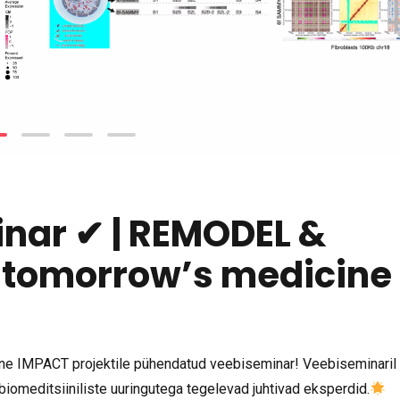
nar ✔ | REMODEL &
 tomorrow’s medicine
teine IMPACT projektile pühendatud veebiseminar! Veebiseminaril
omeditsiiniliste uuringutega tegelevad juhtivad eksperdid.
no professor ja REMODELi koordinaator Yvan Torrente ning Chiara