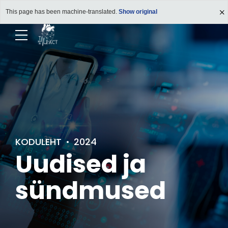
This page has been machine-translated.
Show original
KODULEHT
2024
Uudised ja
sündmused