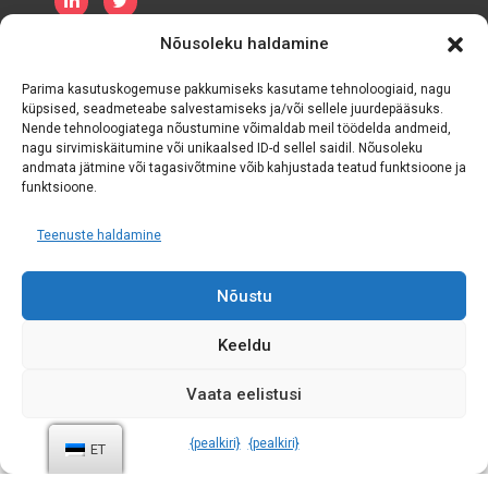
Nõusoleku haldamine
Privaatsuspoliitika
Küpsiste poliitika
Tähtaeg ja tingimused
Parima kasutuskogemuse pakkumiseks kasutame tehnoloogiaid, nagu
küpsised, seadmeteabe salvestamiseks ja/või sellele juurdepääsuks.
Nende tehnoloogiatega nõustumine võimaldab meil töödelda andmeid,
nagu sirvimiskäitumine või unikaalsed ID-d sellel saidil. Nõusoleku
andmata jätmine või tagasivõtmine võib kahjustada teatud funktsioone ja
funktsioone.
Teenuste haldamine
Nõustu
Keeldu
Vaata eelistusi
Krediit:
Andmesümpoosion
{pealkiri}
{pealkiri}
ET