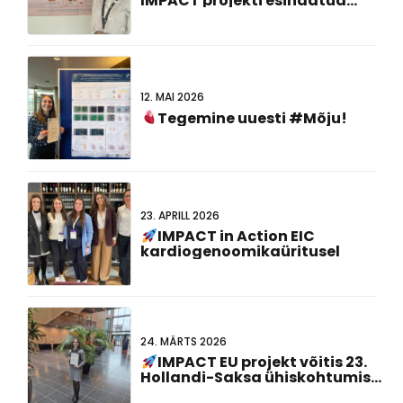
IMPACT projekti esindatud
#FCVB2026!
12. MAI 2026
Tegemine uuesti #Mõju!
23. APRILL 2026
IMPACT in Action EIC
kardiogenoomikaüritusel
24. MÄRTS 2026
IMPACT EU projekt võitis 23.
Hollandi-Saksa ühiskohtumisel
parima plakati esitlusauhinna!