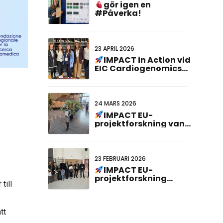
gör igen en
#Påverka!
23 APRIL 2026
IMPACT in Action vid
EIC Cardiogenomics
Event
24 MARS 2026
IMPACT EU-
projektforskning vann
priset för bästa
affischpresentation
vid det 23:e holländsk-
tyska gemensamma
23 FEBRUARI 2026
mötet!
IMPACT EU-
projektforskning
till
erkänd vid ABCD-
SIBBM PhD Meeting
2026!
tt