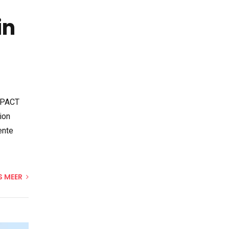
in
IMPACT
ion
ente
S MEER