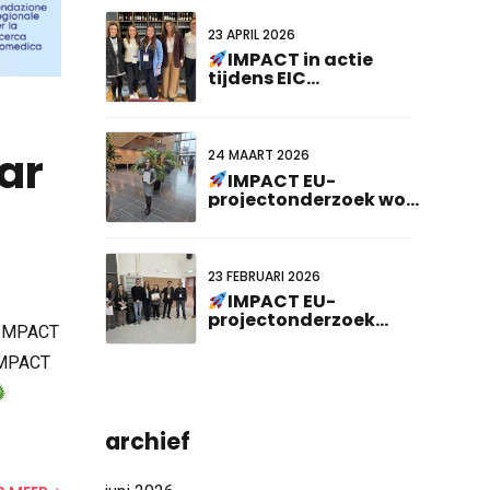
23 APRIL 2026
IMPACT in actie
tijdens EIC
Cardiogenomics Event
ar
24 MAART 2026
IMPACT EU-
projectonderzoek won
de Best Poster
Presentation Award
op de 23e Nederlands-
Duitse gezamenlijke
23 FEBRUARI 2026
bijeenkomst!
IMPACT EU-
projectonderzoek
 IMPACT
erkend op ABCD-
SIBBM PhD Meeting
 IMPACT
2026!
archief