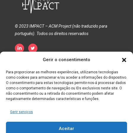
© 2023 IMPACT – ACM Project (não traduzido para
português). Todos os direitos reservados
Gerir o consentimento
Política de Privacidade
Política de Cookies
Termos e Condições
Para proporcionar as melhores experiências, utilizamos tecnologias
como cookies para armazenar e/ou aceder a informações do dispositivo.
O consentimento para estas tecnologias permitir-nos-á processar dados
como o comportamento de navegação ou IDs exclusivos neste site. O
não consentimento ou a retirada do consentimento podem afetar
negativamente determinadas características e funções.
Gerir serviços
Aceitar