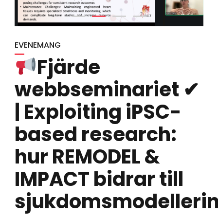
EVENEMANG
Fjärde
webbseminariet ✔
| Exploiting iPSC-
based research:
hur REMODEL &
IMPACT bidrar till
sjukdomsmodelleri