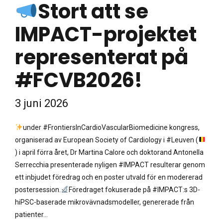
Stort att se
IMPACT-projektet
representerat på
#FCVB2026!
3 juni 2026
under #FrontiersInCardioVascularBiomedicine kongress,
organiserad av European Society of Cardiology i #Leuven (
) i april förra året, Dr Martina Calore och doktorand Antonella
Serrecchia presenterade nyligen #IMPACT resulterar genom
ett inbjudet föredrag och en poster utvald för en modererad
postersession.
Föredraget fokuserade på #IMPACT:s 3D-
hiPSC-baserade mikrovävnadsmodeller, genererade från
patienter...