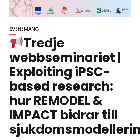
EVENEMANG
Tredje
webbseminariet |
Exploiting iPSC-
based research:
hur REMODEL &
IMPACT bidrar till
sjukdomsmodelleri