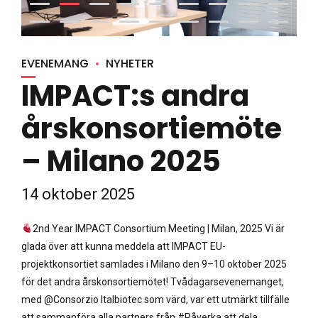
EVENEMANG
NYHETER
IMPACT:s andra
årskonsortiemöte
– Milano 2025
14 oktober 2025
2nd Year IMPACT Consortium Meeting | Milan, 2025 Vi är
glada över att kunna meddela att IMPACT EU-
projektkonsortiet samlades i Milano den 9–10 oktober 2025
för det andra årskonsortiemötet! Tvådagarsevenemanget,
med @Consorzio Italbiotec som värd, var ett utmärkt tillfälle
att sammanföra alla partners från #Påverka att dela