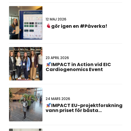
12 MAJ 2026
gör igen en #Påverka!
23 APRIL 2026
IMPACT in Action vid EIC
Cardiogenomics Event
24 MARS 2026
IMPACT EU-projektforskning
vann priset för bästa
affischpresentation vid det
23:e holländsk-tyska
gemensamma mötet!