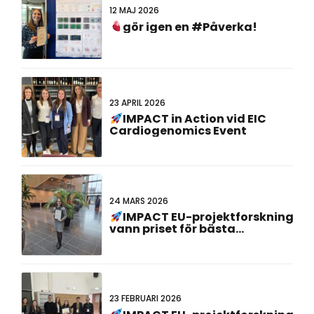
12 MAJ 2026
gör igen en #Påverka!
23 APRIL 2026
IMPACT in Action vid EIC
Cardiogenomics Event
24 MARS 2026
IMPACT EU-projektforskning
vann priset för bästa
affischpresentation vid det
23:e holländsk-tyska
gemensamma mötet!
23 FEBRUARI 2026