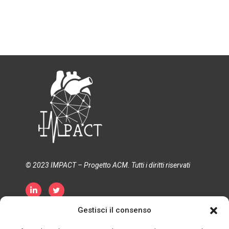
© 2023 IMPACT – Progetto ACM. Tutti i diritti riservati
Gestisci il consenso
Informativa sulla privacy
Politica sui cookie
Termini e condizioni