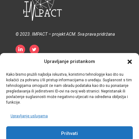
© 2023. IMPACT – projekt ACM. Sva prava pridržana
Upravljanje pristankom
Pravila o zaštiti privatnosti
Pravila o kolačićima
Uvjeti i odredbe
Kako bismo pružili najbolja iskustva, koristimo tehnologije kao što su
kolačići za pohranu i/ili pristup informacijama o uređaju. Suglasnost s tim
tehnologijama omogućit će nam obradu podataka kao što su ponašanje
pregledavanja ili jedinstveni ID-ovi na ovoj web stranici. Nepristanak ili
povlačenje suglasnosti može negativno utjecati na određena obilježja i
funkcije.
Upravljanje uslugama
Prihvati