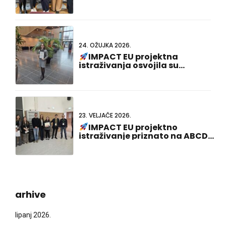
24. OŽUJKA 2026.
IMPACT EU projektna
istraživanja osvojila su
nagradu za najbolju
prezentaciju plakata na 23.
nizozemsko-njemačkom
zajedničkom sastanku!
23. VELJAČE 2026.
IMPACT EU projektno
istraživanje priznato na ABCD-
SIBBM PhD Meeting 2026!
arhive
lipanj 2026.