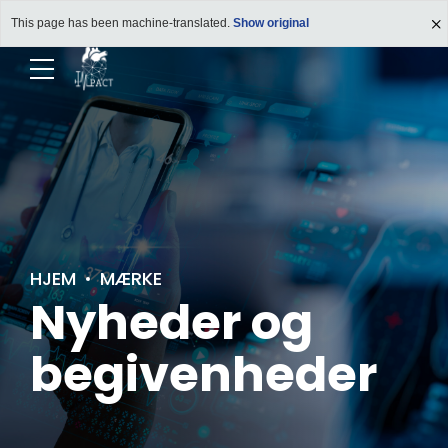
This page has been machine-translated.
Show original
HJEM
MÆRKE
Nyheder og
begivenheder