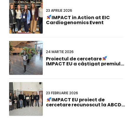
23 APRILIE 2026
IMPACT in Action at EIC
Cardiogenomics Event
24 MARTIE 2026
Proiectul de cercetare
IMPACT EU a câștigat premiul
pentru cel mai bun poster la
cea de-a 23-a reuniune
comună olandezo-germană!
23 FEBRUARIE 2026
IMPACT EU proiect de
cercetare recunoscut la ABCD-
SIBBM PhD Meeting 2026!