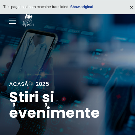
This page has been machine-translated.
Show original
ACASĂ
2025
Știri și
evenimente