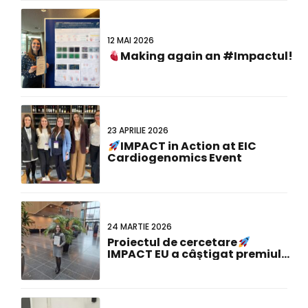
12 MAI 2026
Making again an #Impactul!
23 APRILIE 2026
IMPACT in Action at EIC
Cardiogenomics Event
24 MARTIE 2026
Proiectul de cercetare
IMPACT EU a câștigat premiul
pentru cel mai bun poster la
cea de-a 23-a reuniune
comună olandezo-germană!