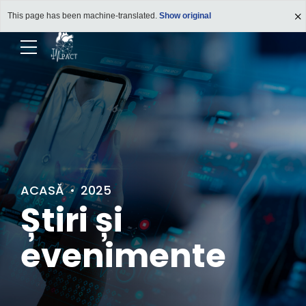
This page has been machine-translated.
Show original
ACASĂ
2025
Știri și
evenimente