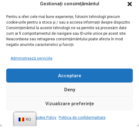
Gestionați consimțământul
Politica de confidențialitate
Politica privind cookie-urile
Termen și condiții
Pentru a oferi cele mai bune experiențe, folosim tehnologii precum
cookie-urile pentru a stoca și / sau a accesa informații despre dispozitiv.
Consimțământul la aceste tehnologii ne va permite să procesăm date
cum ar fi comportamentul de navigare sau ID-urile unice pe acest site.
Neacordarea sau retragerea consimțământului poate afecta în mod
negativ anumite caracteristici și funcții.
Administrează serviciile
Acceptare
Deny
Vizualizare preferințe
Credite:
Simpozionul de date
Cookie Policy
Politica de confidențialitate
RO