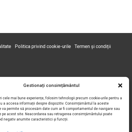
litate
Politica privind cookie-urile
Termen și condiții
Gestionați consimțământul
ri cele mai bune experiențe, folosim tehnologii precum cookie-urile pentru a
au a accesa informații despre dispozitiv. Consimțământul la aceste
ne va permite să procesăm date cum ar fi comportamentul de navigare sau
ice pe acest site. Neacordarea sau retragerea consimțământului poate
d negativ anumite caracteristici și funcții.