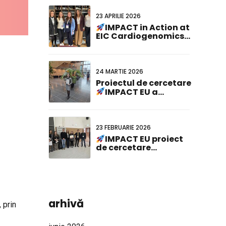
23 APRILIE 2026
IMPACT in Action at
EIC Cardiogenomics
Event
24 MARTIE 2026
Proiectul de cercetare
IMPACT EU a
câștigat premiul
pentru cel mai bun
poster la cea de-a 23-
a reuniune comună
23 FEBRUARIE 2026
olandezo-germană!
IMPACT EU proiect
de cercetare
recunoscut la ABCD-
SIBBM PhD Meeting
2026!
arhivă
 prin