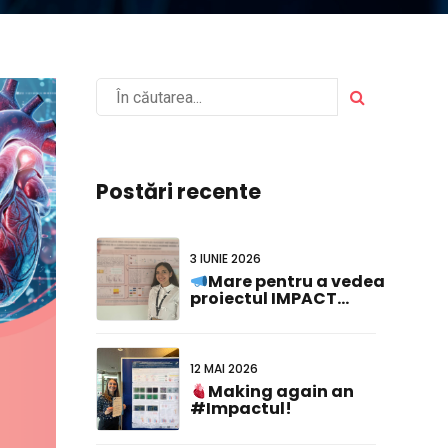
Postări recente
3 IUNIE 2026
Mare pentru a vedea
proiectul IMPACT
reprezentat la
#FCVB2026!
12 MAI 2026
Making again an
#Impactul!