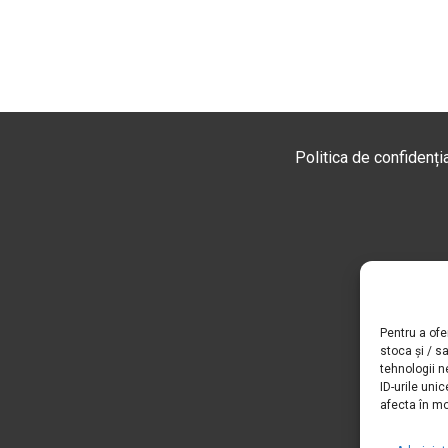
Politica de confidenția
Pentru a ofe
stoca și / s
tehnologii 
ID-urile un
afecta în mo