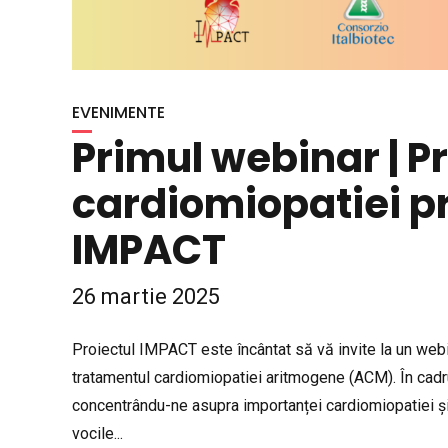
EVENIMENTE
Primul webinar | 
cardiomiopatiei pri
IMPACT
26 martie 2025
Proiectul IMPACT este încântat să vă invite la un webi
tratamentul cardiomiopatiei aritmogene (ACM). În cadru
concentrându-ne asupra importanței cardiomiopatiei și a r
vocile...