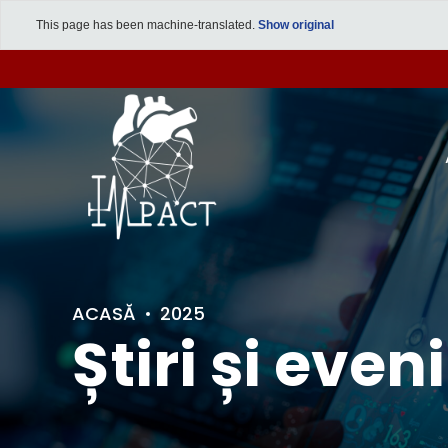
This page has been machine-translated.
Show original
ACASĂ
2025
Știri și eve