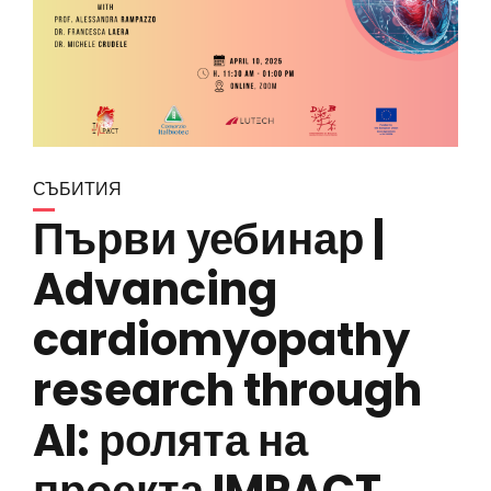
СЪБИТИЯ
Първи уебинар |
Advancing
cardiomyopathy
research through
AI: ролята на