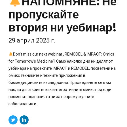
НАПОМНЯНЕ: Не
пропускайте
втория ни уебинар!
29 април 2025 г.
Don’t miss our next webinar „REMODEL & IMPACT: Omics
for Tomorrow’s Medicine“! Само няколко дни ни делят от
уебинара на проектите IMPACT и REMODEL, посветени на
омикс техниките и техните приложения в
биомедицинските изследвания. Присъединете се към
нас, за да откриете как интегративните омикс подходи
променят познанията ни за невромускулните
заболявания и...