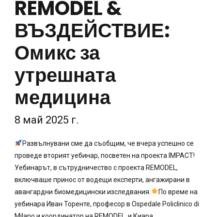
REMODEL &
ВЪЗДЕЙСТВИЕ:
Омикс за
утрешната
медицина
8 май 2025 г.
Развълнувани сме да съобщим, че вчера успешно се
проведе вторият уебинар, посветен на проекта IMPACT!
Уебинарът, в сътрудничество с проекта REMODEL,
включваше принос от водещи експерти, ангажирани в
авангардни биомедицински изследвания.
По време на
уебинара Иван Торенте, професор в Ospedale Policlinico di
Milano и координатор на REMODEL, и Киара...