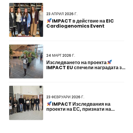
23 АПРИЛ 2026 Г.
IMPACT в действие на EIC
Cardiogenomics Event
24 МАРТ 2026 Г.
Изследването на проекта
IMPACT EU спечели наградата за
най-добра презентация на плакат
на 23-тата холандско-германска
съвместна среща!
23 ФЕВРУАРИ 2026 Г.
IMPACT Изследвания на
проекти на ЕС, признати на
ABCD-SIBBM PhD Meeting 2026!