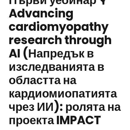
Първи уебинар 🎙
Advancing
cardiomyopathy
research through
AI (Напредък в
изследванията в
областта на
кардиомиопатията
чрез ИИ): ролята на
проекта IMPACT