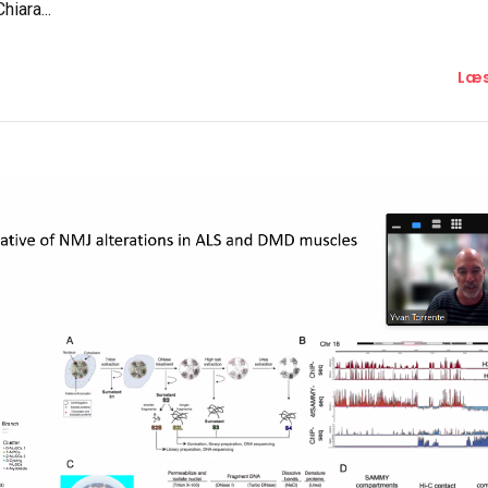
iara...
Læs