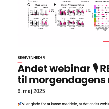
BEGIVENHEDER
Andet webinar 🎙 
til morgendagens
8. maj 2025
Vi er glade for at kunne meddele, at det andet webi
Webinaret indeholdt i samarbejde med REMODEL-proje