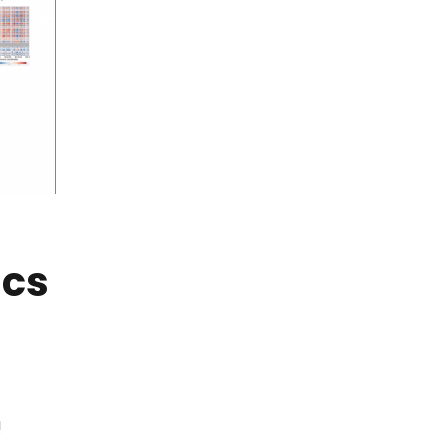
ics
!