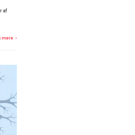
r af
 mere