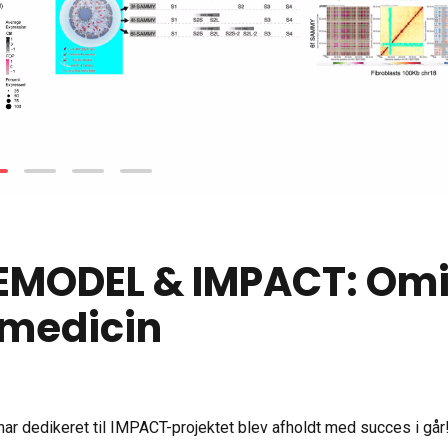
REMODEL & IMPACT: Om
 medicin
nar dedikeret til IMPACT-projektet blev afholdt med succes i går
ktet bidrag fra førende eksperter inden for banebrydende