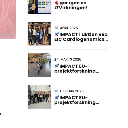
gør igen en
#Virkningen!
23. APRIL 2026
IMPACT i aktion ved
EIC Cardiogenomics
Event
24. MARTS 2026
IMPACT EU-
projektforskning
vandt prisen for
bedste
plakatpræsentation
på det 23. hollandsk-
23. FEBRUAR 2026
tyske fællesmøde!
IMPACT EU-
projektforskning
anerkendt på ABCD-
SIBBM ph.d.-møde
å
2026!