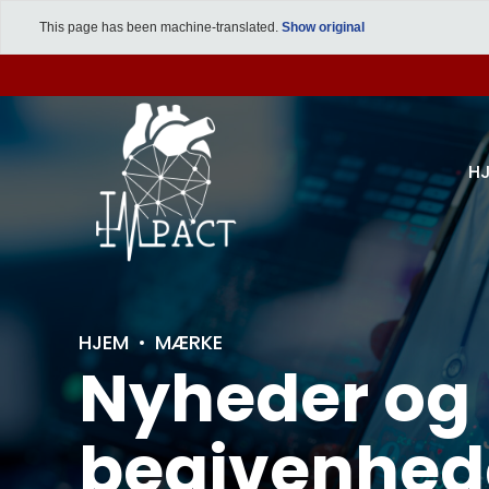
This page has been machine-translated.
Show original
H
HJEM
MÆRKE
Nyheder og
begivenhed