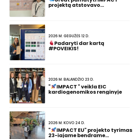
projektą atstovavo
#FCVB2026!
2026 M. GEGUŽĖS 12 D.
Padaryti dar kartą
#POVEIKIS!
2026 M. BALANDŽIO 23 D.
"
IMPACT " veikla EIC
kardiogenomikos renginyje
2026 M. KOVO 24 D.
"
IMPACT EU" projekto tyrimas
23-iajame bendrame