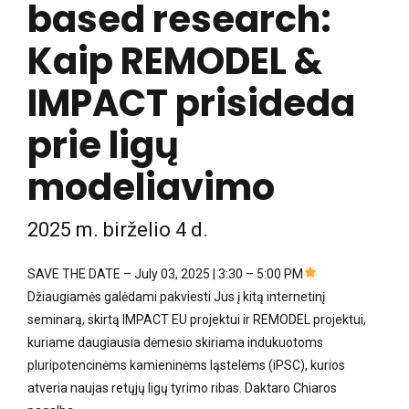
based research:
Kaip REMODEL &
IMPACT prisideda
prie ligų
modeliavimo
2025 m. birželio 4 d.
SAVE THE DATE – July 03, 2025 | 3:30 – 5:00 PM
Džiaugiamės galėdami pakviesti Jus į kitą internetinį
seminarą, skirtą IMPACT EU projektui ir REMODEL projektui,
kuriame daugiausia dėmesio skiriama indukuotoms
pluripotencinėms kamieninėms ląstelėms (iPSC), kurios
atveria naujas retųjų ligų tyrimo ribas. Daktaro Chiaros