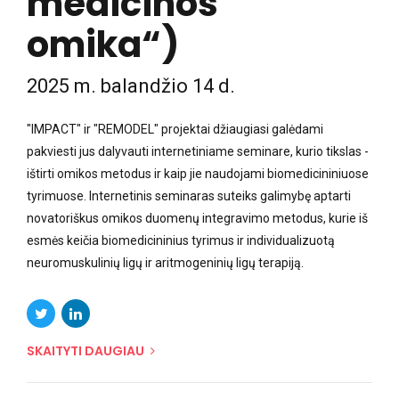
medicinos
omika“)
2025 m. balandžio 14 d.
"IMPACT" ir "REMODEL" projektai džiaugiasi galėdami
pakviesti jus dalyvauti internetiniame seminare, kurio tikslas -
ištirti omikos metodus ir kaip jie naudojami biomedicininiuose
tyrimuose. Internetinis seminaras suteiks galimybę aptarti
novatoriškus omikos duomenų integravimo metodus, kurie iš
esmės keičia biomedicininius tyrimus ir individualizuotą
neuromuskulinių ligų ir aritmogeninių ligų terapiją.
SKAITYTI DAUGIAU