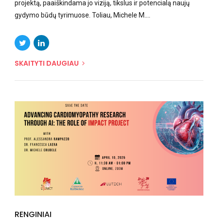
projektą, paaiškindama jo viziją, tikslus ir potencialą naujų
gydymo būdų tyrimuose. Toliau, Michele M....
SKAITYTI DAUGIAU
RENGINIAI