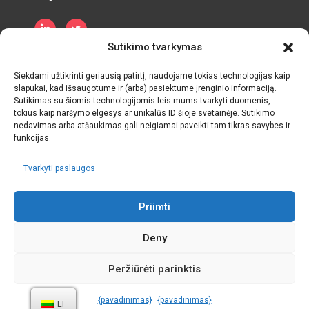
Sutikimo tvarkymas
Privatumo politika
Slapukų politika
Terminai ir sąlygos
Siekdami užtikrinti geriausią patirtį, naudojame tokias technologijas kaip
slapukai, kad išsaugotume ir (arba) pasiektume įrenginio informaciją.
Sutikimas su šiomis technologijomis leis mums tvarkyti duomenis,
tokius kaip naršymo elgesys ar unikalūs ID šioje svetainėje. Sutikimo
nedavimas arba atšaukimas gali neigiamai paveikti tam tikras savybes ir
funkcijas.
Tvarkyti paslaugos
Priimti
Deny
Peržiūrėti parinktis
Kreditai:
Duomenų simpoziumas
{pavadinimas}
{pavadinimas}
LT