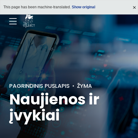
This page has been machine-translated.
Show original
PAGRINDINIS PUSLAPIS
ŽYMA
Naujienos ir
įvykiai