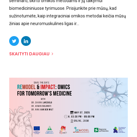
seminaro, skirto omikos metodams ir jų taikymui
biomedicininiuose tyrimuose. Prisijunkite prie mūsų, kad
sužinotumėte, kaip integraciniai omikos metodai keičia mūsų
žinias apie neuromuskulines ligas ir...
SKAITYTI DAUGIAU