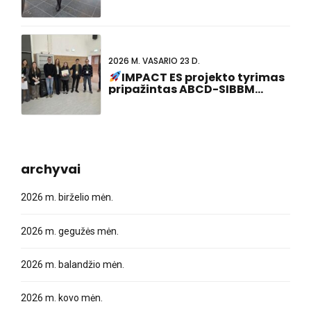
Nyderlandų ir Vokietijos
susitikime pelnė geriausio
plakato pristatymo
apdovanojimą!
2026 M. VASARIO 23 D.
IMPACT ES projekto tyrimas
pripažintas ABCD-SIBBM
doktorantūros susitikime
2026!
archyvai
2026 m. birželio mėn.
2026 m. gegužės mėn.
2026 m. balandžio mėn.
2026 m. kovo mėn.