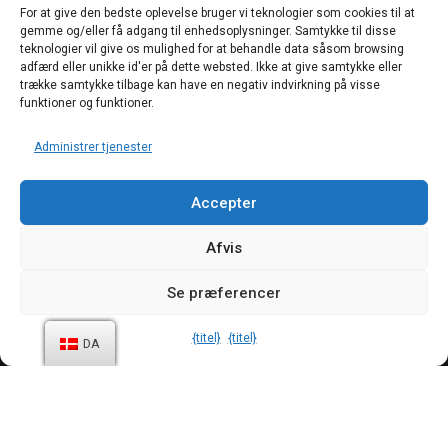
forbeholdes
For at give den bedste oplevelse bruger vi teknologier som cookies til at
gemme og/eller få adgang til enhedsoplysninger. Samtykke til disse
teknologier vil give os mulighed for at behandle data såsom browsing
adfærd eller unikke id'er på dette websted. Ikke at give samtykke eller
trække samtykke tilbage kan have en negativ indvirkning på visse
Fortrolighedspolitik
Politik om cookies
funktioner og funktioner.
Vilkår og betingelser
Administrer tjenester
Accepter
Afvis
Se præferencer
{titel}
{titel}
DA
Kreditter:
Datasymposium