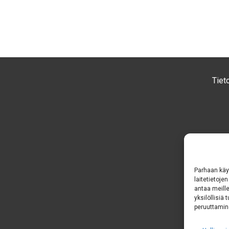
Tiet
Parhaan käy
laitetietoje
antaa meille
yksilöllisiä
peruuttamine