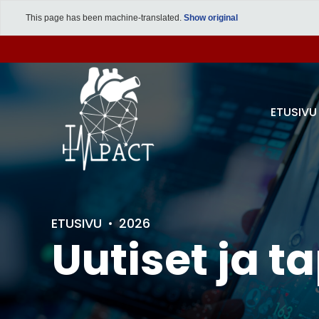
This page has been machine-translated.
Show original
ETUSIVU
ETUSIVU
2026
Uutiset ja 