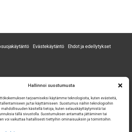
osuojakäytäntö
Evästekäytäntö
Ehdot ja edellytykset
Hallinnoi suostumusta
ttökokemuksen tarjoamiseksi käytämme teknologioita, kuten evästeitä,
n tallentamiseen ja/tai käyttämiseen. Suostumus näihin teknologioihin
 mahdollisuuden käsitellä tietoja, kuten selauskäyttäytymistä tai
 tunnuksia tällä sivustolla. Suostumuksen antamatta jättäminen tai
n voi vaikuttaa haitallisesti tiettyihin ominaisuuksiin ja toimintoihin.