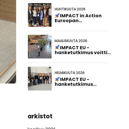
HUHTIKUUTA 2026
IMPACT in Action
Euroopan
innovaationeuvoston
kardiogenomiikkatapahtum
MAALISKUUTA 2026
IMPACT EU -
hanketutkimus voitti
parhaan julisteen
esittelypalkinnon 23.
hollantilais-
saksalaisessa
HELMIKUUTA 2026
yhteiskokouksessa!
IMPACT EU -
hanketutkimus
palkittiin ABCD-SIBBM
PhD Meeting 2026 -
tapahtumassa!
arkistot