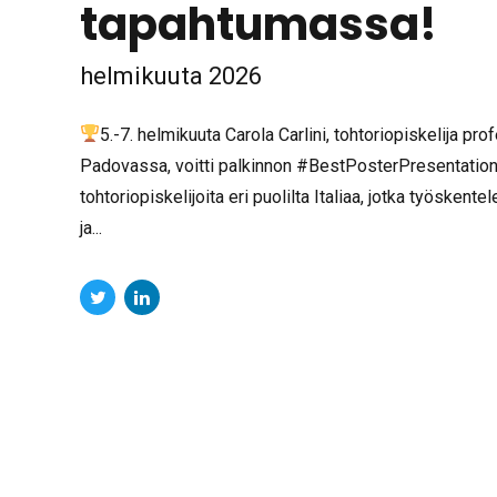
UUTISET
IMPACT EU -hank
ABCD-SIBBM PhD M
tapahtumassa!
helmikuuta 2026
5.-7. helmikuuta Carola Carlini, tohtoriopiskelija pr
Padovassa, voitti palkinnon #BestPosterPresentat
tohtoriopiskelijoita eri puolilta Italiaa, jotka työskent
ja...