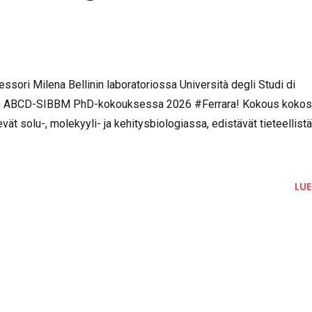
etutkimus palkittiin
eeting 2026 -
ofessori Milena Bellinin laboratoriossa Università degli Studi di
ion ABCD-SIBBM PhD-kokouksessa 2026 #Ferrara! Kokous kokos
elevät solu-, molekyyli- ja kehitysbiologiassa, edistävät tieteellist