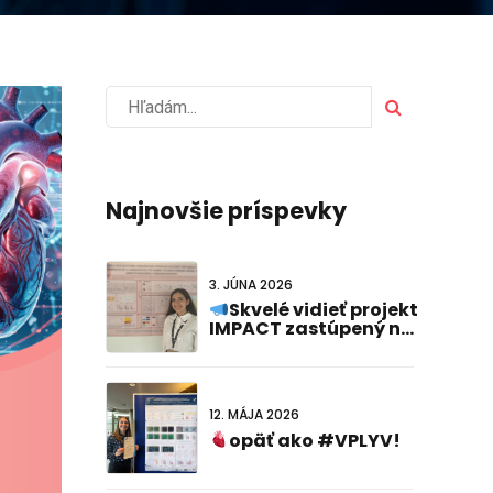
Najnovšie príspevky
3. JÚNA 2026
Skvelé vidieť projekt
IMPACT zastúpený na
#FCVB2026!
12. MÁJA 2026
opäť ako #VPLYV!