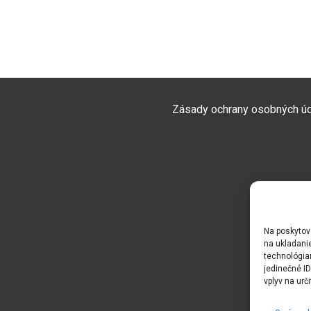
Zásady ochrany osobných ú
Na poskytov
na ukladanie
technológia
jedinečné I
vplyv na urči