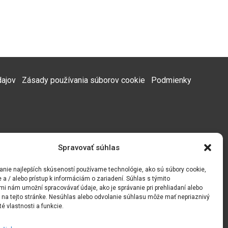
dajov
Zásady používania súborov cookie
Podmienky
Spravovať súhlas
anie najlepších skúseností používame technológie, ako sú súbory cookie,
 a / alebo prístup k informáciám o zariadení. Súhlas s týmito
mi nám umožní spracovávať údaje, ako je správanie pri prehliadaní alebo
D na tejto stránke. Nesúhlas alebo odvolanie súhlasu môže mať nepriaznivý
té vlastnosti a funkcie.