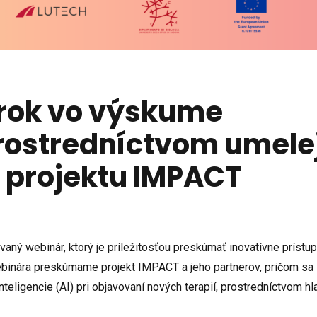
krok vo výskume
rostredníctvom umele
a projektu IMPACT
ný webinár, ktorý je príležitosťou preskúmať inovatívne prístup
binára preskúmame projekt IMPACT a jeho partnerov, pričom sa
ligencie (AI) pri objavovaní nových terapií, prostredníctvom hla