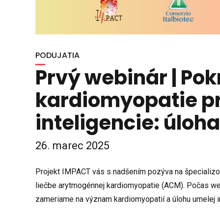
PODUJATIA
Prvý webinár | Po
kardiomyopatie p
inteligencie: úloh
26. marec 2025
Projekt IMPACT vás s nadšením pozýva na špecializova
liečbe arytmogénnej kardiomyopatie (ACM). Počas we
zameriame na význam kardiomyopatií a úlohu umelej inte