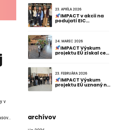
23. APRÍLA 2026
IMPACT v akcii na
podujatí EIC
Cardiogenomics
24. MAREC 2026
IMPACT Výskum
projektu EÚ získal cenu
j
za najlepšiu
prezentáciu plagátu
na 23. holandsko-
nemeckom spoločnom
23. FEBRUÁRA 2026
stretnutí!
IMPACT Výskum
projektu EÚ uznaný na
stretnutí ABCD-SIBBM
PhD 2026!
y v
archívov
sov...