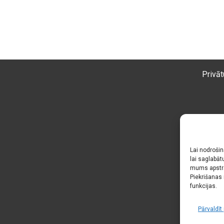
Privāt
Lai nodroši
lai saglabāt
mums apstrā
Piekrišanas 
funkcijas.
Pārvaldī