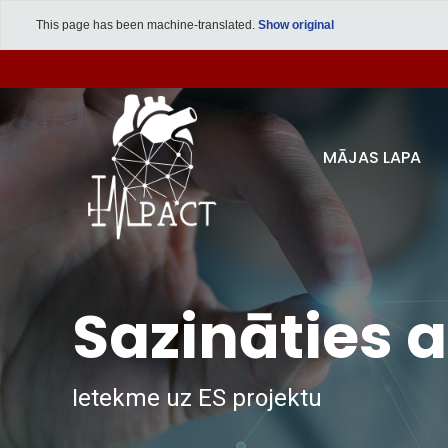
This page has been machine-translated.
Show original
MĀJAS LAPA
Sazināties
Ietekme uz ES projektu