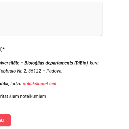
i)*
iversitāte – Bioloģijas departaments (DiBio)
, kura
I Febbraio Nr. 2, 35122 – Padova.
itika
, lūdzu
noklikšķiniet šeit
ekrītat šiem noteikumiem