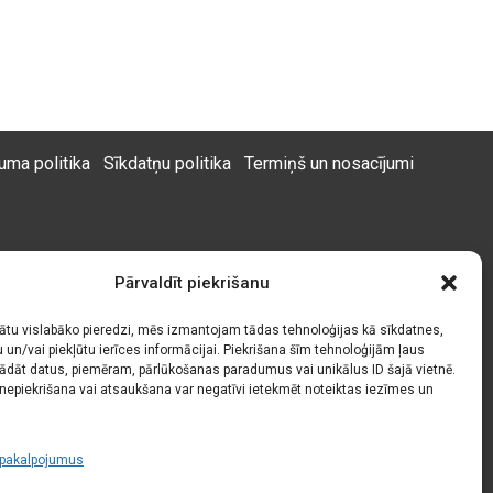
uma politika
Sīkdatņu politika
Termiņš un nosacījumi
Pārvaldīt piekrišanu
nātu vislabāko pieredzi, mēs izmantojam tādas tehnoloģijas kā sīkdatnes,
u un/vai piekļūtu ierīces informācijai. Piekrišana šīm tehnoloģijām ļaus
dāt datus, piemēram, pārlūkošanas paradumus vai unikālus ID šajā vietnē.
nepiekrišana vai atsaukšana var negatīvi ietekmēt noteiktas iezīmes un
t pakalpojumus