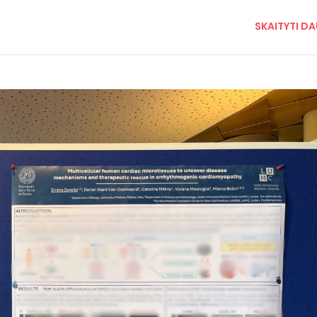
IMPACT projektą
2026!
esas, kurį organizuoja Europos kardiologijos draugija #Praėjusį
nella Serrecchia pristatė neseniai #IMPACT rezultatai gaunami per
akato seansui.
Pokalbis sutelktas į #IMPACT 3D hiPSC pagrįst
SKAITYTI D