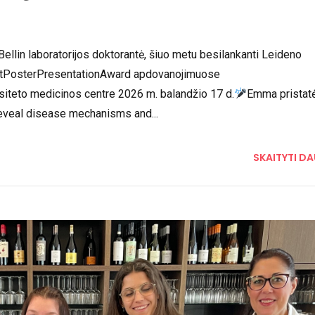
rtą #POVEIKIS!
ellin laboratorijos doktorantė, šiuo metu besilankanti Leideno
BestPosterPresentationAward apdovanojimuose
eto medicinos centre 2026 m. balandžio 17 d.
Emma pristat
reveal disease mechanisms and...