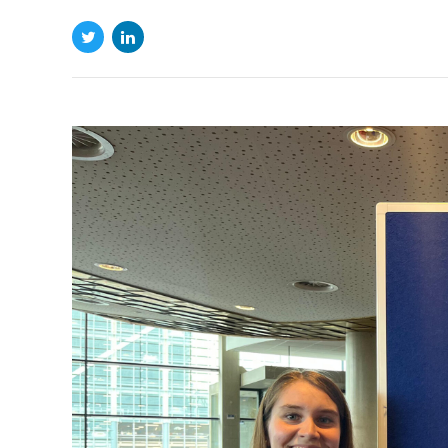
Great pamatyti 
atstovavo #FCVB
2026 m. birželio 3 d.
metu #FrontiersInCardioVascularBiomedicinos kongr
Leuvenas (
), Dr. Martina Calore ir doktorantė Anto
kviestinį pokalbį ir plakatą, atrinktą moderuojamam pl
mikroaudinių modeliai, sukurti iš pacientų...