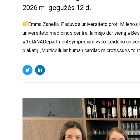
NAUJIENOS
Padaryti dar ka
2026 m. gegužės 12 d.
Emma Zanella, Paduvos universiteto prof. Milenos B
universiteto medicinos centre, laimėjo dar vieną #
#1stANADepartmentSymposium vyko Leideno universit
plakatą „Multicellular human cardiac microtissues to 