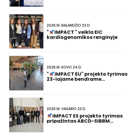
2026 M. BALANDŽIO 23 D.
"
IMPACT " veikla EIC
kardiogenomikos renginyje
2026 M. KOVO 24 D.
"
IMPACT EU" projekto tyrimas
23-iajame bendrame
Nyderlandų ir Vokietijos
susitikime pelnė geriausio
plakato pristatymo
apdovanojimą!
2026 M. VASARIO 23 D.
IMPACT ES projekto tyrimas
pripažintas ABCD-SIBBM
doktorantūros susitikime
2026!