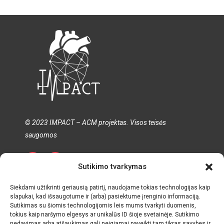
© 2023 IMPACT – ACM projektas. Visos teisės
saugomos
Sutikimo tvarkymas
Privatumo politika
Slapukų politika
Terminai ir sąlygos
Siekdami užtikrinti geriausią patirtį, naudojame tokias technologijas kaip
slapukai, kad išsaugotume ir (arba) pasiektume įrenginio informaciją.
Sutikimas su šiomis technologijomis leis mums tvarkyti duomenis,
tokius kaip naršymo elgesys ar unikalūs ID šioje svetainėje. Sutikimo
nedavimas arba atšaukimas gali neigiamai paveikti tam tikras savybes ir