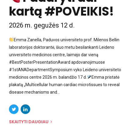
kartą #POVEIKIS!
2026 m. gegužės 12 d.
Emma Zanella, Paduvos universiteto prof. Milenos Bellin
laboratorijos doktorantė, šiuo metu besilankanti Leideno
universiteto medicinos centre, laimėjo dar vieną
#BestPosterPresentationAward apdovanojimuose
#1stANADepartmentSymposium vyko Leideno universiteto
medicinos centre 2026 m. balandžio 17 d.
Emma pristatė
plakatą „Multicellular human cardiac microtissues to reveal
disease mechanisms and...
SKAITYTI DAUGIAU