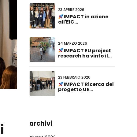
23 APRILE 2026
IMPACT in azione
all'EIC
Cardiogenomics Event
24 MARZO 2026
IMPACT EU project
research ha vinto il
Best Poster
Presentation Award al
23° Dutch-German
Joint Meeting!
23 FEBBRAIO 2026
IMPACT Ricerca del
progetto UE
riconosciuta all'ABCD-
SIBBM PhD Meeting
2026!
archivi
i