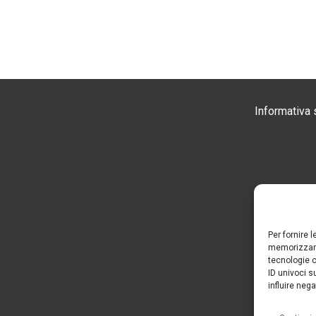
Informativa 
Per fornire 
memorizzare 
tecnologie c
ID univoci 
influire neg