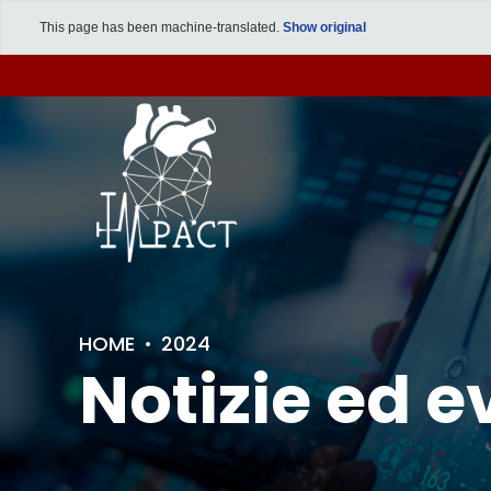
This page has been machine-translated.
Show original
HOME
2024
Notizie ed e