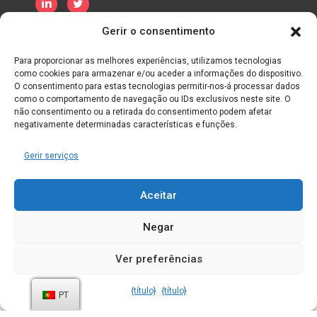
Gerir o consentimento
Política de Privacidade
Política de Cookies
Termos e Condições
Para proporcionar as melhores experiências, utilizamos tecnologias
como cookies para armazenar e/ou aceder a informações do dispositivo.
O consentimento para estas tecnologias permitir-nos-á processar dados
como o comportamento de navegação ou IDs exclusivos neste site. O
não consentimento ou a retirada do consentimento podem afetar
negativamente determinadas características e funções.
Gerir serviços
Aceitar
Negar
Ver preferências
Créditos:
Simpósio de Dados
{título}
{título}
PT