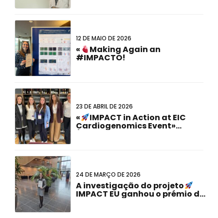
12 DE MAIO DE 2026
«
Making Again an
#IMPACTO!
23 DE ABRIL DE 2026
«
IMPACT in Action at EIC
Cardiogenomics Event»
(Impacto em ação no evento
Cardiogenómica do CEI)
24 DE MARÇO DE 2026
A investigação do projeto
IMPACT EU ganhou o prémio de
Melhor Apresentação de
Cartazes na 23.a Reunião