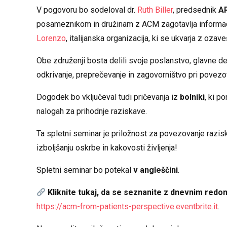
V pogovoru bo sodeloval dr.
Ruth Biller
, predsednik
AR
posameznikom in družinam z ACM zagotavlja informaci
Lorenzo
, italijanska organizacija, ki se ukvarja z oza
Obe združenji bosta delili svoje poslanstvo, glavne d
odkrivanje, preprečevanje in zagovorništvo pri povezo
Dogodek bo vključeval tudi pričevanja iz
bolniki
, ki p
nalogah za prihodnje raziskave.
Ta spletni seminar je priložnost za povezovanje razis
izboljšanju oskrbe in kakovosti življenja!
Spletni seminar bo potekal
v angleščini
.
Kliknite tukaj, da se seznanite z dnevnim redo
https://acm-from-patients-perspective.eventbrite.it
.