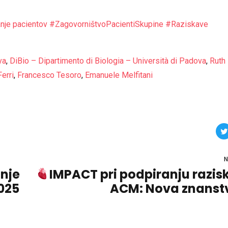
nje pacientov
#
ZagovorništvoPacientiSkupine
#
Raziskave
va
,
DiBio – Dipartimento di Biologia – Università di Padova
,
Ruth 
Ferri
,
Francesco Tesoro
,
Emanuele Melfitani
N
anje
IMPACT pri podpiranju razis
2025
ACM: Nova znanst
publika