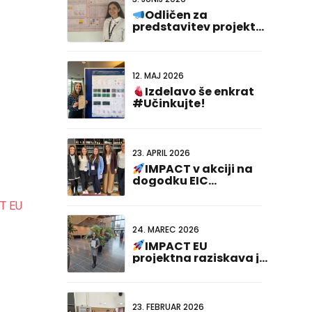
Odličen za
predstavitev projekta
IMPACT na
#FCVB2026!
12. MAJ 2026
Izdelavo še enkrat
#Učinkujte!
23. APRIL 2026
IMPACT v akciji na
dogodku EIC
Cardiogenomics
CT EU
24. MAREC 2026
IMPACT EU
projektna raziskava je
na 23. nizozemsko-
nemškem skupnem
srečanju prejela
nagrado za najboljšo
23. FEBRUAR 2026