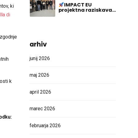
predstavitev plakata!
IMPACT EU
tov, ki
projektna raziskava
lla di
priznana na ABCD-
SIBBM PhD Meeting
2026!
 zgodnje
arhiv
junij 2026
tnih
maj 2026
osti k
april 2026
marec 2026
godku:
februarja 2026