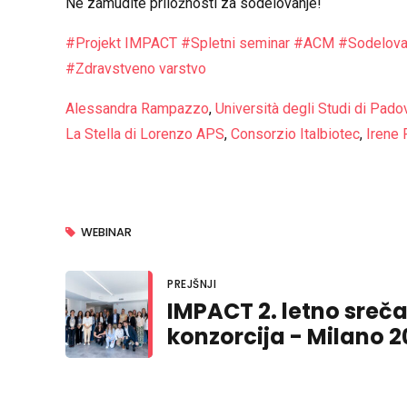
Ne zamudite priložnosti za sodelovanje!
#
Projekt IMPACT
#
Spletni seminar
#
ACM
#
Sodelova
#
Zdravstveno varstvo
Alessandra Rampazzo
,
Università degli Studi di Pado
La Stella di Lorenzo APS
,
Consorzio Italbiotec
,
Irene 
WEBINAR
PREJŠNJI
IMPACT 2. letno sreč
konzorcija - Milano 