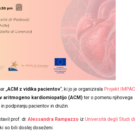
ar „
ACM z vidika pacientov
“, ki jo je organizirala
Projekt IMPA
 v aritmogeno kardiomiopatijo (ACM)
ter o pomenu njihovega
n podpiranju pacientov in družin.
avil prof. dr.
Alessandra Rampazzo
iz
Università degli Studi di
, ki so bili doslej doseženi.