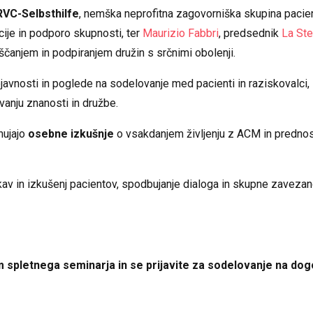
VC-Selbsthilfe
, nemška neprofitna zagovorniška skupina pacien
je in podporo skupnosti, ter
Maurizio Fabbri
, predsednik
La Ste
veščanjem in podpiranjem družin s srčnimi obolenji.
ejavnosti in poglede na sodelovanje med pacienti in raziskovalci,
vanju znanosti in družbe.
onujajo
osebne izkušnje
o vsakdanjem življenju z ACM in prednos
kav in izkušenj pacientov, spodbujanje dialoga in skupne zavezan
m spletnega seminarja in se prijavite za sodelovanje na do