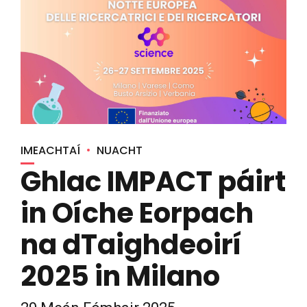
IMEACHTAÍ
NUACHT
Ghlac IMPACT páirt
in Oíche Eorpach
na dTaighdeoirí
2025 in Milano