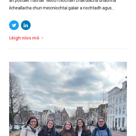
an póstaer i láthair ‘Miocrfhíocháin chairdiacha dhaonna
ilcheallacha chun meicníochtaí galair a nochtadh agus...
Léigh níos mó