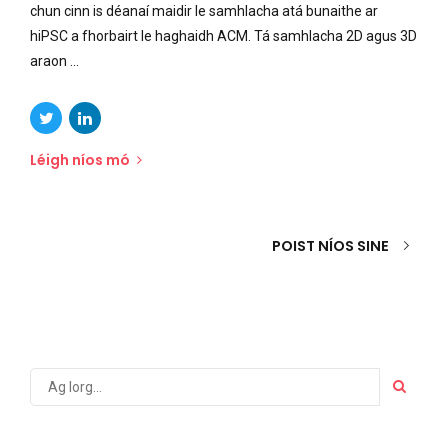
chun cinn is déanaí maidir le samhlacha atá bunaithe ar
hiPSC a fhorbairt le haghaidh ACM. Tá samhlacha 2D agus 3D
araon ...
Léigh níos mó
POIST NÍOS SINE