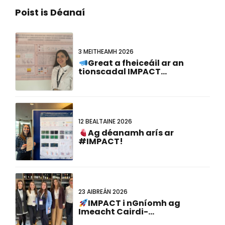
Poist is Déanaí
3 MEITHEAMH 2026
Great a fheiceáil ar an
tionscadal IMPACT
ionadaíocht ag an
#FCVB2026!
12 BEALTAINE 2026
Ag déanamh arís ar
#IMPACT!
23 AIBREÁN 2026
IMPACT i nGníomh ag
Imeacht Cairdi-
Ghéanómaíochta CNE