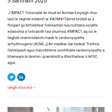
3 Samhain 2025
IMPACT Tionscadal de chuid an Aontais Eorpaigh chun
tacú le taighde eolaíoch ar #ACM!
Táimid bródúil as a
fhógairt go bhfoilsítear foilseachán nua rochtana oscailte
eolaíochta a forbraíodh faoi chuimsiú #IMPACT, ag cur le
taighde ceannródaíoch maidir le cardiomyopathy
arrhythmogenic (ACM).
An staidéar, dar teideal ‘Tréithriú
feinitíopach agus trascríbhinne comhtháite cardiomyopathy a
bhaineann le desmin i gcairdióicítí a dhíorthaítear ó hiPSC
agus...
Léigh níos mó