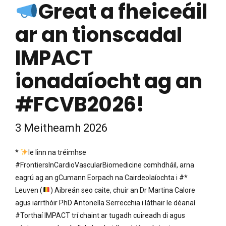
Great a fheiceáil
ar an tionscadal
IMPACT
ionadaíocht ag an
#FCVB2026!
3 Meitheamh 2026
*
le linn na tréimhse
#FrontiersInCardioVascularBiomedicine comhdháil, arna
eagrú ag an gCumann Eorpach na Cairdeolaíochta i #*
Leuven (
) Aibreán seo caite, chuir an Dr Martina Calore
agus iarrthóir PhD Antonella Serrecchia i láthair le déanaí
#Torthaí IMPACT trí chaint ar tugadh cuireadh di agus