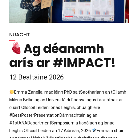
NUACHT
Ag déanamh
arís ar #IMPACT!
12 Bealtaine 2026
Emma Zanella, mac léinn PhD sa tSaotharlann an tOllamh
Milena Bellin ag an Università di Padova agus faoi láthair ar
cuairt Ollscoil Leiden Ionad Leighis, bhuaigh eile
#BestPosterPresentationDámhachtain ag an
#1stANADepartmentSymposium a tionóladh ag Ionad
Leighis Ollscoil Leiden an 17 Aibreán, 2026.
Emma a chuir