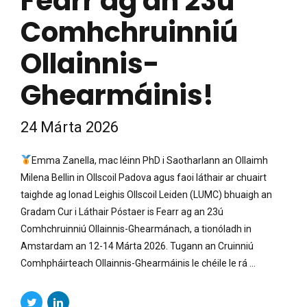
Fearr ag an 23ú
Comhchruinniú
Ollainnis-
Ghearmáinis!
24 Márta 2026
Emma Zanella, mac léinn PhD i Saotharlann an Ollaimh
Milena Bellin in Ollscoil Padova agus faoi láthair ar chuairt
taighde ag Ionad Leighis Ollscoil Leiden (LUMC) bhuaigh an
Gradam Cur i Láthair Póstaer is Fearr ag an 23ú
Comhchruinniú Ollainnis-Ghearmánach, a tionóladh in
Amstardam an 12-14 Márta 2026. Tugann an Cruinniú
Comhpháirteach Ollainnis-Ghearmáinis le chéile le rá ...