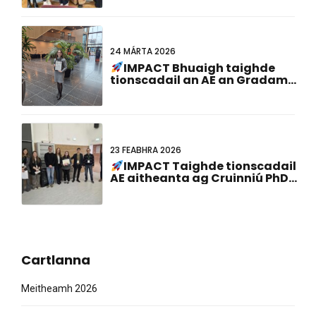
24 MÁRTA 2026
IMPACT Bhuaigh taighde
tionscadail an AE an Gradam
Cur i láthair Póstaer is Fearr ag
an 23ú Comhchruinniú
Ollainnis-Ghearmáinis!
23 FEABHRA 2026
IMPACT Taighde tionscadail
AE aitheanta ag Cruinniú PhD
ABCD-SIBBM 2026!
Cartlanna
Meitheamh 2026