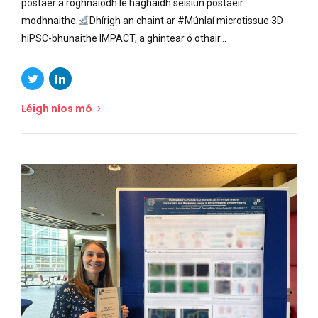
póstaer a roghnaíodh le haghaidh seisiún póstaeir
modhnaithe.
Dhírigh an chaint ar #Múnlaí microtissue 3D
hiPSC-bhunaithe IMPACT, a ghintear ó othair...
Léigh níos mó