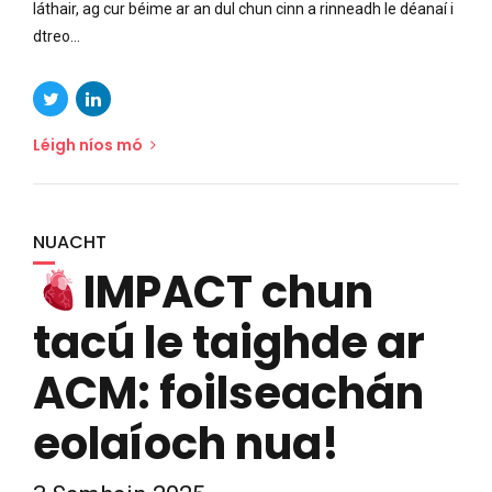
láthair, ag cur béime ar an dul chun cinn a rinneadh le déanaí i
dtreo...
Léigh níos mó
NUACHT
IMPACT chun
tacú le taighde ar
ACM: foilseachán
eolaíoch nua!