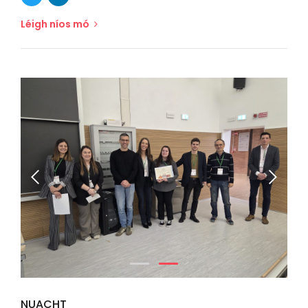
Léigh níos mó
NUACHT