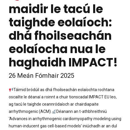
maidir le tacú le
taighde eolaíoch:
dhá fhoilseachán
eolaíocha nua le
haghaidh IMPACT!
26 Meán Fómhair 2025
Táimid bródúil as dhá fhoilseachán eolaíochta rochtana
oscailte le déanaí a roinnt a chuir tionscadal IMPACT EU leo,
ag tacú le taighde ceannródaíoch ar chairdiapaite
arrhythmogenic (ACM).
Déanann an t-athbhreithniú
‘Advances in arrhythmogenic cardiomyopathy modeling using
human-inducent gas cell-based models’ iniúchadh ar an dul