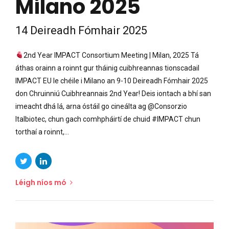
Milano 2025
14 Deireadh Fómhair 2025
2nd Year IMPACT Consortium Meeting | Milan, 2025 Tá
áthas orainn a roinnt gur tháinig cuibhreannas tionscadail
IMPACT EU le chéile i Milano an 9-10 Deireadh Fómhair 2025
don Chruinniú Cuibhreannais 2nd Year! Deis iontach a bhí san
imeacht dhá lá, arna óstáil go cineálta ag @Consorzio
Italbiotec, chun gach comhpháirtí de chuid #IMPACT chun
torthaí a roinnt,...
Léigh níos mó