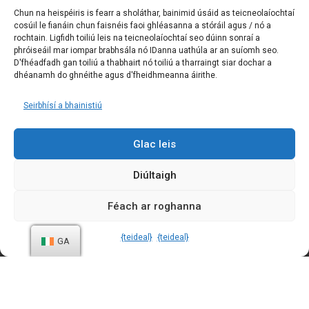
Chun na heispéiris is fearr a sholáthar, bainimid úsáid as teicneolaíochtaí
cosúil le fianáin chun faisnéis faoi ghléasanna a stóráil agus / nó a
rochtain. Ligfidh toiliú leis na teicneolaíochtaí seo dúinn sonraí a
phróiseáil mar iompar brabhsála nó IDanna uathúla ar an suíomh seo.
D'fhéadfadh gan toiliú a thabhairt nó toiliú a tharraingt siar dochar a
© 2023 IMPACT – Tionscadal ACM. Gach ceart ar cosaint
dhéanamh do ghnéithe agus d'fheidhmeanna áirithe.
Seirbhísí a bhainistiú
Beartas Príobháideachais
Beartas maidir le Fianáin
Glac leis
Téarma agus Coinníollacha
Diúltaigh
Féach ar roghanna
{teideal}
{teideal}
GA