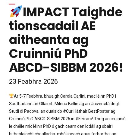
IMPACT Taighde
tionscadail AE
aitheanta ag
Cruinniú PhD
ABCD-SIBBM 2026!
23 Feabhra 2026
Ar 5-7 Feabhra, bhuaigh Carola Carlini, mac léinn PhD i
Saotharlann an Ollaimh Milena Bellin ag an Università degli
Studi di Padova, an duais do #Cur i láthair BestPoster ag
Cruinniú PhD ABCD-SIBBM 2026 in #Ferrara! Thug an cruinniú
le chéile mic léinn PhD ó gach cearn den Iodáil ag obair i
bitheolaíocht cheallacha, mhóilíneach agus forbartha, ag