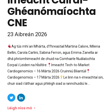
Ghéanómaíochta
CNE
23 Aibreán 2026
Ag tús mhí an Mhárta, d’fhreastail Martina Calore, Milena
Bellin, Carola Carlini, Sabina Ferron, agus Emma Zanella ar
dhá phríomhimeacht de chuid na Comhairle Nuálaíochta
Eorpaí i Leiden na hÍsiltíre:
Imeacht Tech-to-Market
Cardiogenomics – 16 Márta 2026 Cruinniú Bliantúil
Cardiogenomics – 17 Márta 2026
Le linn na n-imeachtaí sin,
chuir siad i láthair agus phléigh siad a rannchuidiú le...
Léigh níos mó