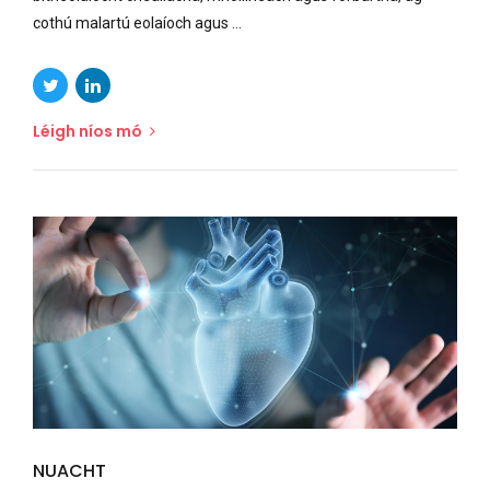
cothú malartú eolaíoch agus ...
Léigh níos mó
NUACHT