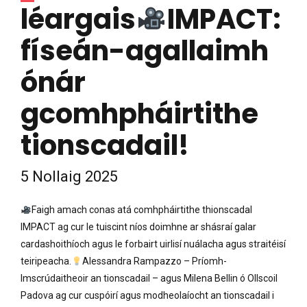
léargais
IMPACT:
físeán-agallaimh
ónár
gcomhpháirtithe
tionscadail!
5 Nollaig 2025
Faigh amach conas atá comhpháirtithe thionscadal
IMPACT ag cur le tuiscint níos doimhne ar shásraí galar
cardashoithíoch agus le forbairt uirlisí nuálacha agus straitéisí
teiripeacha.
Alessandra Rampazzo – Príomh-
Imscrúdaitheoir an tionscadail – agus Milena Bellin ó Ollscoil
Padova ag cur cuspóirí agus modheolaíocht an tionscadail i