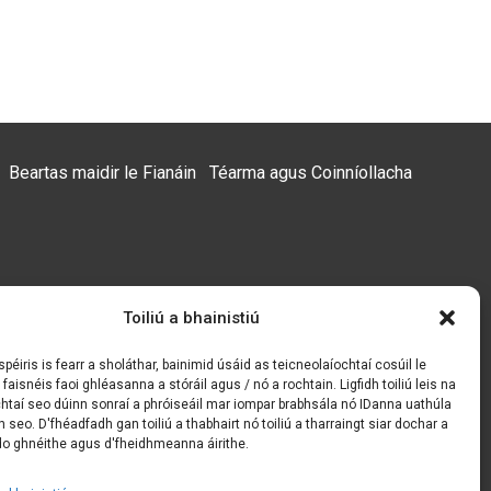
Beartas maidir le Fianáin
Téarma agus Coinníollacha
Toiliú a bhainistiú
péiris is fearr a sholáthar, bainimid úsáid as teicneolaíochtaí cosúil le
 faisnéis faoi ghléasanna a stóráil agus / nó a rochtain. Ligfidh toiliú leis na
htaí seo dúinn sonraí a phróiseáil mar iompar brabhsála nó IDanna uathúla
 seo. D'fhéadfadh gan toiliú a thabhairt nó toiliú a tharraingt siar dochar a
 ghnéithe agus d'fheidhmeanna áirithe.