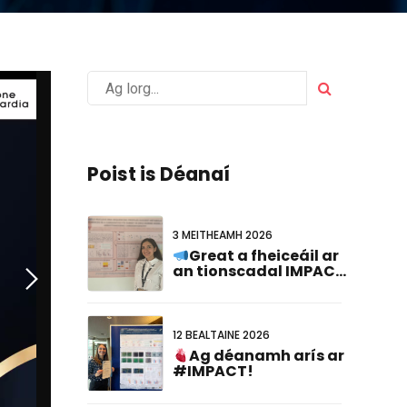
Poist is Déanaí
3 MEITHEAMH 2026
Great a fheiceáil ar
an tionscadal IMPACT
ionadaíocht ag an
#FCVB2026!
12 BEALTAINE 2026
Ag déanamh arís ar
#IMPACT!