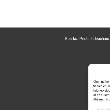
Beartas Príobháideachais
Chun na heis
fianáin chun
teicneolaíoc
ar an suíomh
dhéanamh do