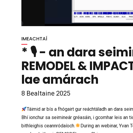
IMEACHTAÍ
* 🎙 - an dara seim
REMODEL & IMPACT:
lae amárach
8 Bealtaine 2025
Táimid ar bís a fhógairt gur reáchtáladh an dara se
Bhí ionchur sa seimineár gréasáin, i gcomhar leis an 
bithleighis ceannródaíoch.
During an webinar, Yvan T