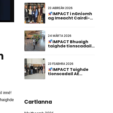
23 AIBREÁN 2026
IMPACT i nGníomh
ag Imeacht Cairdi-
Ghéanómaíochta CNE
24 MÁRTA 2026
IMPACT Bhuaigh
taighde tionscadail
an AE an Gradam Cur i
n
láthair Póstaer is Fearr
ag an 23ú
Comhchruinniú
23 FEABHRA 2026
Ollainnis-
IMPACT Taighde
Ghearmáinis!
tionscadail AE
aitheanta ag Cruinniú
PhD ABCD-SIBBM
2026!
l inné!
thaighde
Cartlanna