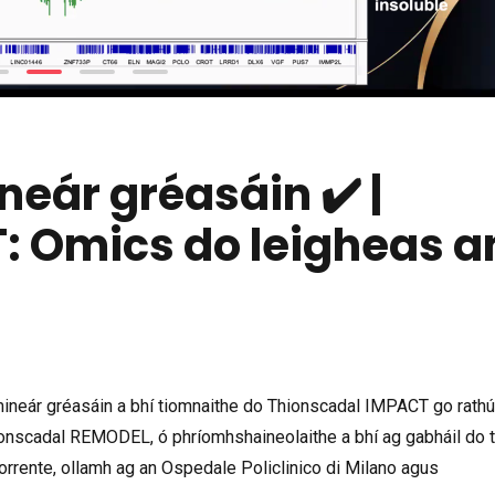
ineár gréasáin ✔ |
 Omics do leigheas a
imineár gréasáin a bhí tiomnaithe do Thionscadal IMPACT go rathúi
tionscadal REMODEL, ó phríomhshaineolaithe a bhí ag gabháil do 
orrente, ollamh ag an Ospedale Policlinico di Milano agus