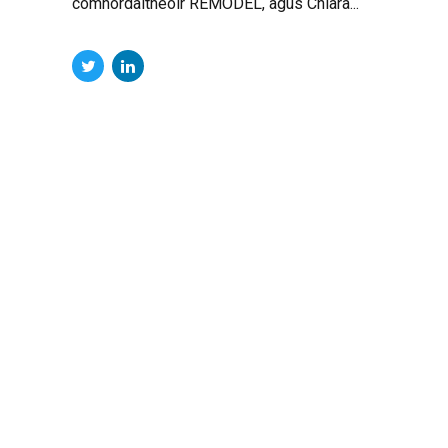
comhordaitheoir REMODEL, agus Chiara...