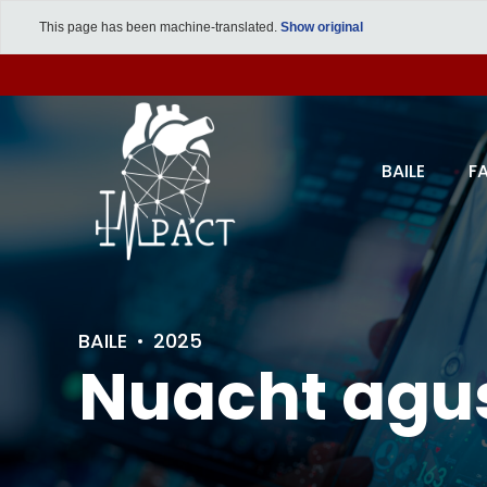
This page has been machine-translated.
Show original
BAILE
F
BAILE
2025
Nuacht agu