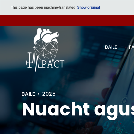
This page has been machine-translated.
Show original
BAILE
F
BAILE
2025
Nuacht agu