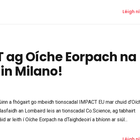
Léigh n
 ag Oíche Eorpach na
in Milano!
dúinn a fhógairt go mbeidh tionscadal IMPACT EU mar chuid d’Oíc
asfaidh an Lombaird leis an tionscadal Co.Science, ag tabhairt
 ar leith í Oíche Eorpach na dTaighdeoirí a bhíonn ar siúl...
Léigh n