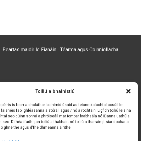
Beartas maidir le Fianáin
Téarma agus Coinníollacha
Toiliú a bhainistiú
péiris is fearr a sholáthar, bainimid úsáid as teicneolaíochtaí cosúil le
 faisnéis faoi ghléasanna a stóráil agus / nó a rochtain. Ligfidh toiliú leis na
htaí seo dúinn sonraí a phróiseáil mar iompar brabhsála nó IDanna uathúla
 seo. D'fhéadfadh gan toiliú a thabhairt nó toiliú a tharraingt siar dochar a
 ghnéithe agus d'fheidhmeanna áirithe.