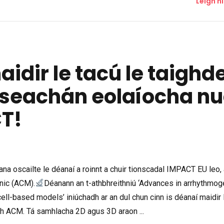
Léigh n
idir le tacú le taighd
ilseachán eolaíocha n
T!
ana oscailte le déanaí a roinnt a chuir tionscadal IMPACT EU leo,
nic (ACM).
Déanann an t-athbhreithniú ‘Advances in arrhythmog
l-based models’ iniúchadh ar an dul chun cinn is déanaí maidir 
dh ACM. Tá samhlacha 2D agus 3D araon ...