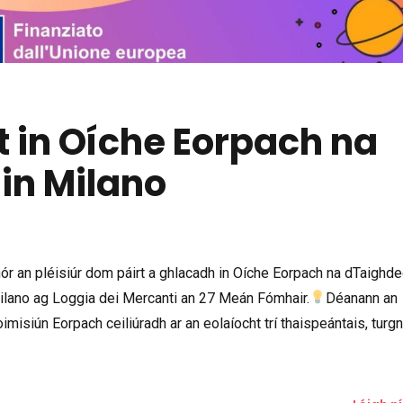
t in Oíche Eorpach na
in Milano
ór an pléisiúr dom páirt a ghlacadh in Oíche Eorpach na dTaighde
 Milano ag Loggia dei Mercanti an 27 Meán Fómhair.
Déanann an
imisiún Eorpach ceiliúradh ar an eolaíocht trí thaispeántais, turg