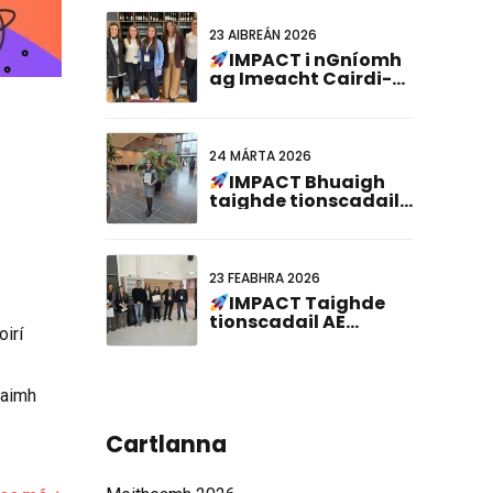
23 AIBREÁN 2026
IMPACT i nGníomh
ag Imeacht Cairdi-
Ghéanómaíochta CNE
24 MÁRTA 2026
IMPACT Bhuaigh
taighde tionscadail
an AE an Gradam Cur i
láthair Póstaer is Fearr
ag an 23ú
Comhchruinniú
23 FEABHRA 2026
Ollainnis-
IMPACT Taighde
Ghearmáinis!
tionscadail AE
oirí
aitheanta ag Cruinniú
PhD ABCD-SIBBM
2026!
naimh
Cartlanna