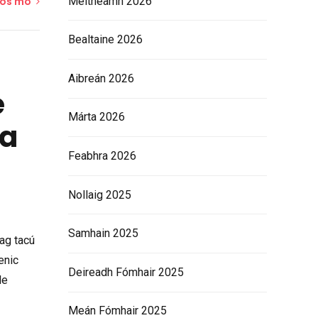
Meitheamh 2026
íos mó
Bealtaine 2026
Aibreán 2026
e
Márta 2026
ua
Feabhra 2026
Nollaig 2025
Samhain 2025
 ag tacú
enic
Deireadh Fómhair 2025
le
Meán Fómhair 2025