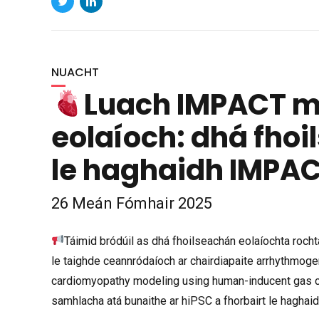
NUACHT
Luach IMPACT ma
eolaíoch: dhá fho
le haghaidh IMPAC
26 Meán Fómhair 2025
Táimid bródúil as dhá fhoilseachán eolaíochta rocht
le taighde ceannródaíoch ar chairdiapaite arrhythmoge
cardiomyopathy modeling using human-inducent gas cel
samhlacha atá bunaithe ar hiPSC a fhorbairt le haghai