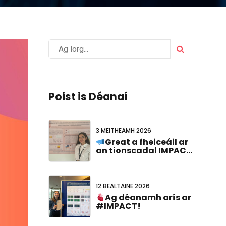
Poist is Déanaí
3 MEITHEAMH 2026
Great a fheiceáil ar
an tionscadal IMPACT
ionadaíocht ag an
#FCVB2026!
12 BEALTAINE 2026
Ag déanamh arís ar
#IMPACT!