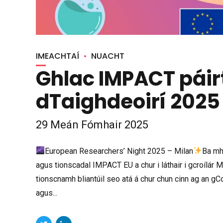
IMEACHTAÍ
NUACHT
Ghlac IMPACT páir
dTaighdeoirí 2025 
29 Meán Fómhair 2025
European Researchers’ Night 2025 – Milan
Ba mh
agus tionscadal IMPACT EU a chur i láthair i gcroílár
tionscnamh bliantúil seo atá á chur chun cinn ag an gCo
agus...