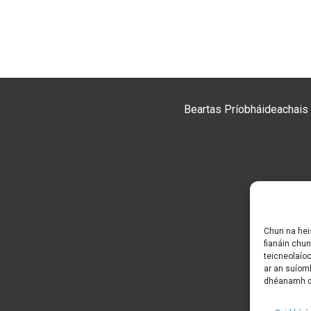
Beartas Príobháideachais
Chun na heis
fianáin chun
teicneolaíoc
ar an suíomh
dhéanamh do