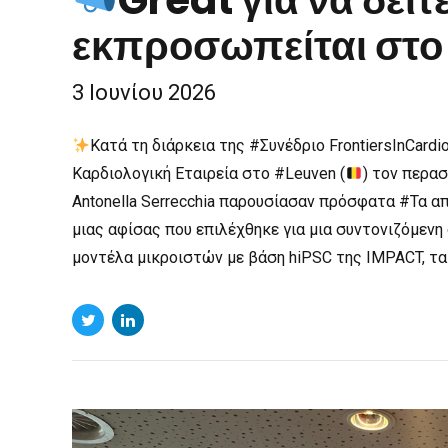
Great για να δείτ
εκπροσωπείται στ
3 Ιουνίου 2026
Κατά τη διάρκεια της #Συνέδριο FrontiersInCard
Καρδιολογική Εταιρεία στο #Leuven (
) τον περασ
Antonella Serrecchia παρουσίασαν πρόσφατα #Τα 
μιας αφίσας που επιλέχθηκε για μια συντονιζόμενη
μοντέλα μικροιστών με βάση hiPSC της IMPACT, τα 