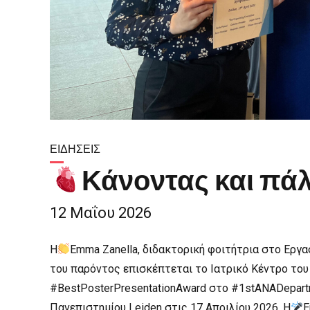
ΕΙΔΉΣΕΙΣ
Κάνοντας και πάλ
12 Μαΐου 2026
Η
Emma Zanella, διδακτορική φοιτήτρια στο Εργαστ
του παρόντος επισκέπτεται το Ιατρικό Κέντρο του 
#BestPosterPresentationAward στο #1stANADepart
Πανεπιστημίου Leiden στις 17 Απριλίου 2026. Η
E