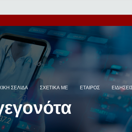
ΧΙΚΉ ΣΕΛΊΔΑ
ΣΧΕΤΙΚΆ ΜΕ
ΕΤΑΊΡΟΣ
ΕΙΔΉΣΕΙ
 γεγονότα