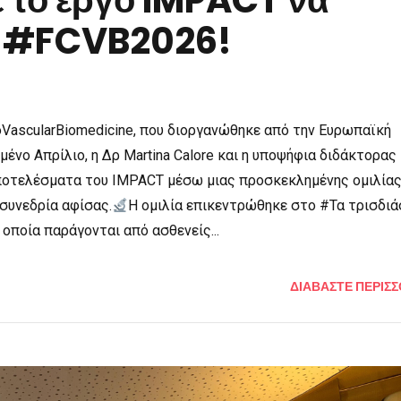
ε το έργο IMPACT να
ο #FCVB2026!
ioVascularBiomedicine, που διοργανώθηκε από την Ευρωπαϊκή
μένο Απρίλιο, η Δρ Martina Calore και η υποψήφια διδάκτορας
αποτελέσματα του IMPACT μέσω μιας προσκεκλημένης ομιλίας
 συνεδρία αφίσας.
Η ομιλία επικεντρώθηκε στο #Τα τρισδι
οποία παράγονται από ασθενείς...
ΔΙΑΒΑΣΤΕ ΠΕΡΙΣ