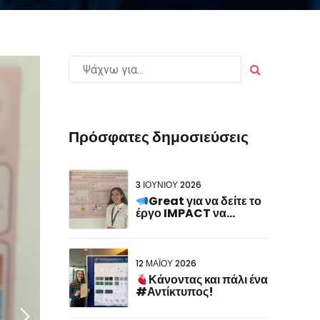
Πρόσφατες δημοσιεύσεις
3 ΙΟΥΝΊΟΥ 2026
Great για να δείτε το
έργο IMPACT να
εκπροσωπείται στο
#FCVB2026!
12 ΜΑΪ́ΟΥ 2026
Κάνοντας και πάλι ένα
#Αντίκτυπος!