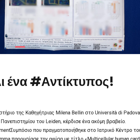
ι ένα #Αντίκτυπος!
ήριο της Καθηγήτριας Milena Bellin στο Università di Padova
Πανεπιστημίου του Leiden, κέρδισε ένα ακόμη βραβείο.
mentΣυμπόσιο που πραγματοποιήθηκε στο Ιατρικό Κέντρο το
mma παρουσίασε την αφίσα με τίτλο «Multicellular human card