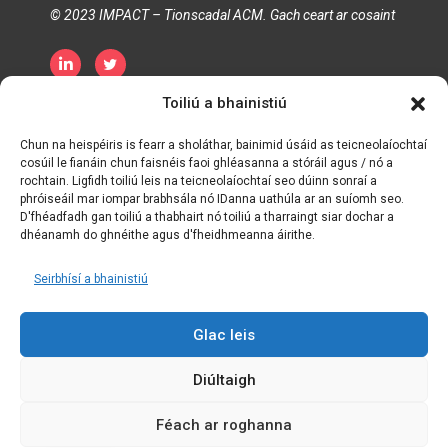
© 2023 IMPACT – Tionscadal ACM. Gach ceart ar cosaint
Toiliú a bhainistiú
Beartas Príobháideachais
Beartas maidir le Fianáin
Téarma agus Coinníollacha
Chun na heispéiris is fearr a sholáthar, bainimid úsáid as teicneolaíochtaí
cosúil le fianáin chun faisnéis faoi ghléasanna a stóráil agus / nó a
rochtain. Ligfidh toiliú leis na teicneolaíochtaí seo dúinn sonraí a
phróiseáil mar iompar brabhsála nó IDanna uathúla ar an suíomh seo.
D'fhéadfadh gan toiliú a thabhairt nó toiliú a tharraingt siar dochar a
dhéanamh do ghnéithe agus d'fheidhmeanna áirithe.
Seirbhísí a bhainistiú
Glac leis
Diúltaigh
Féach ar roghanna
Creidmheasanna:
Siompóisiam Sonraí