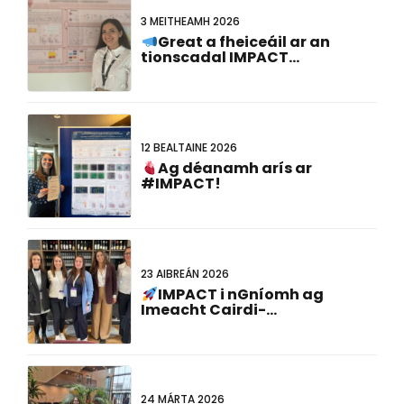
3 MEITHEAMH 2026
Great a fheiceáil ar an
tionscadal IMPACT
ionadaíocht ag an
#FCVB2026!
12 BEALTAINE 2026
Ag déanamh arís ar
#IMPACT!
23 AIBREÁN 2026
IMPACT i nGníomh ag
Imeacht Cairdi-
Ghéanómaíochta CNE
24 MÁRTA 2026