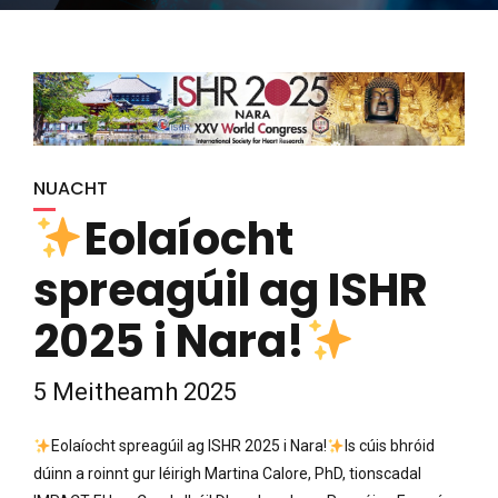
NUACHT
Eolaíocht
spreagúil ag ISHR
2025 i Nara!
5 Meitheamh 2025
Eolaíocht spreagúil ag ISHR 2025 i Nara!
Is cúis bhróid
dúinn a roinnt gur léirigh Martina Calore, PhD, tionscadal