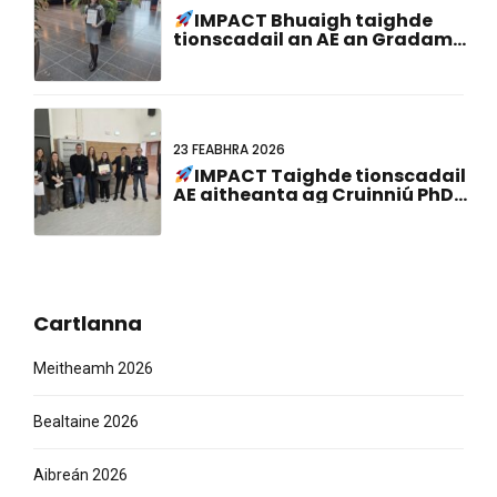
IMPACT Bhuaigh taighde
tionscadail an AE an Gradam
Cur i láthair Póstaer is Fearr ag
an 23ú Comhchruinniú
Ollainnis-Ghearmáinis!
23 FEABHRA 2026
IMPACT Taighde tionscadail
AE aitheanta ag Cruinniú PhD
ABCD-SIBBM 2026!
Cartlanna
Meitheamh 2026
Bealtaine 2026
Aibreán 2026