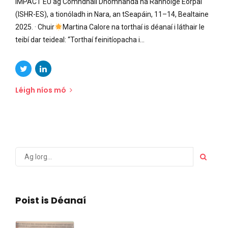
IMPACT EU ag Comhdháil Dhomhanda na Rannóige Eorpaí
(ISHR-ES), a tionóladh in Nara, an tSeapáin, 11–14, Bealtaine
2025. · Chuir
Martina Calore na torthaí is déanaí i láthair le
teibí dar teideal: “Torthaí feinitíopacha i...
Léigh níos mó
Poist is Déanaí