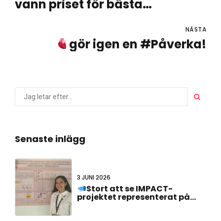
vann priset för bästa
affischpresentation vid det
23:e holländsk-tyska
NÄSTA
gör igen en #Påverka!
gemensamma mötet!
Senaste inlägg
3 JUNI 2026
Stort att se IMPACT-
projektet representerat på
#FCVB2026!