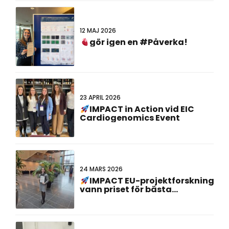
12 MAJ 2026
gör igen en #Påverka!
23 APRIL 2026
IMPACT in Action vid EIC
Cardiogenomics Event
24 MARS 2026
IMPACT EU-projektforskning
vann priset för bästa
affischpresentation vid det
23:e holländsk-tyska
gemensamma mötet!