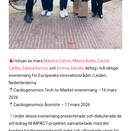
I början av mars,
Martina Calore
,
Milena Bellin
,
Carola
Carlini
,
Sabina Ferron
, och
Emma Zanella
deltog i två viktiga
evenemang för Europeiska innovationsrådet i Leiden,
Nederländerna:
Cardiogenomics Tech-to-Market-evenemang – 16 mars
2026
Cardiogenomics årsmöte – 17 mars 2026
Under dessa evenemang presenterade och diskuterade de
sitt bidrag till IMPACT-projektet, samarbetade med det
bredare kardiogenomiksamfundet och utforskade vägar för