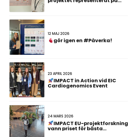
projektet representerat på
#FCVB2026!
12 MAJ 2026
gör igen en #Påverka!
23 APRIL 2026
IMPACT in Action vid EIC
Cardiogenomics Event
24 MARS 2026
IMPACT EU-projektforskning
vann priset för bästa
affischpresentation vid det