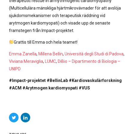
therapeutic rescue in arrhythmogenic cardiomyopathy”
(Multicellulära mänskliga hjärtmikrovävnader för att avslöja
sjukdomsmekanismer och terapeutisk räddning vid
arytmogen kardiomyopati) och visade upp de senaste
framstegen från Impact-projektet.
Grattis till Emma och hela teamet!
Emma Zanella
,
Millena Bellin
,
Università degli Studi di Padova
,
Viviana Meraviglia
,
LUMC
,
DiBio – Dipartimento di Biologia –
UNIPD
#Impact-projektet
#BellinLab
#Kardiovaskulärforskning
#ACM
#Arytmogen kardiomyopati
#VUS