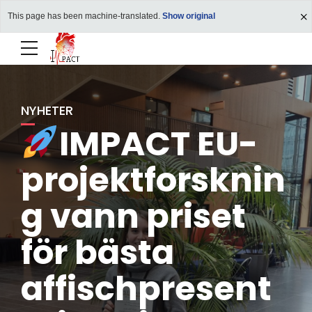
This page has been machine-translated.
Show original
NYHETER
IMPACT EU-
projektforsknin
g vann priset
för bästa
affischpresent