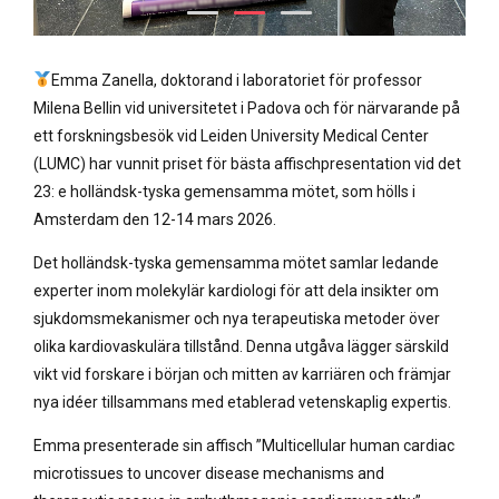
Emma Zanella, doktorand i laboratoriet för professor
Milena Bellin vid universitetet i Padova och för närvarande på
ett forskningsbesök vid Leiden University Medical Center
(LUMC) har vunnit priset för bästa affischpresentation vid det
23: e holländsk-tyska gemensamma mötet, som hölls i
Amsterdam den 12-14 mars 2026.
Det holländsk-tyska gemensamma mötet samlar ledande
experter inom molekylär kardiologi för att dela insikter om
sjukdomsmekanismer och nya terapeutiska metoder över
olika kardiovaskulära tillstånd. Denna utgåva lägger särskild
vikt vid forskare i början och mitten av karriären och främjar
nya idéer tillsammans med etablerad vetenskaplig expertis.
Emma presenterade sin affisch ”Multicellular human cardiac
microtissues to uncover disease mechanisms and