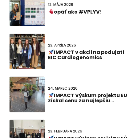
12. MÁJA 2026
opäť ako #VPLYV!
23. APRÍLA 2026
IMPACT v akcii na podujatí
EIC Cardiogenomics
24. MAREC 2026
IMPACT Výskum projektu EÚ
získal cenu za najlepšiu
prezentáciu plagátu na 23.
holandsko-nemeckom
spoločnom stretnutí!
23. FEBRUÁRA 2026