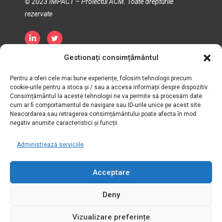
© 2023 IMPACT – Proiectul ACM. Toate drepturile
rezervate
Gestionați consimțământul
Politica de confidențialitate
Politica privind cookie-urile
Termen și condiții
Pentru a oferi cele mai bune experiențe, folosim tehnologii precum
cookie-urile pentru a stoca și / sau a accesa informații despre dispozitiv.
Consimțământul la aceste tehnologii ne va permite să procesăm date
cum ar fi comportamentul de navigare sau ID-urile unice pe acest site.
Neacordarea sau retragerea consimțământului poate afecta în mod
negativ anumite caracteristici și funcții.
Administrează serviciile
Acceptare
Deny
Vizualizare preferințe