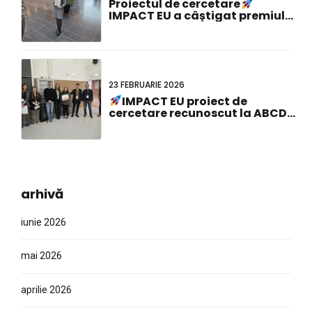
Proiectul de cercetare
IMPACT EU a câștigat premiul
pentru cel mai bun poster la
cea de-a 23-a reuniune
comună olandezo-germană!
23 FEBRUARIE 2026
IMPACT EU proiect de
cercetare recunoscut la ABCD-
SIBBM PhD Meeting 2026!
arhivă
iunie 2026
mai 2026
aprilie 2026