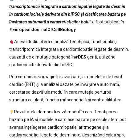
transcriptomică integrată a cardiomiopatiei legate de desmin
în cardiomiocitele derivate din hiPSC și clasificarea bazată pe
învățarea automată a caracteristicilor bolii
” a fost publicat în
#EuropeanJournalOfCellBiology
.
Acest studiu oferă o analiză fenotipică, funcțională și
transcriptomică integrată a cardiomiopatiei legate de desmin,
cauzată de o mutație patogenă în
#DES
genă, utilizând
cardiomiocite derivate din hiPSC.
Prin combinarea imaginilor avansate, a modelelor de țesut
cardiac (EHT) și a analizei bazate pe învățarea automată,
cercetarea dezvăluie modul în care mutația perturbă
structura celulară, funcția mitocondrială și contractilitatea.
Rezultatele demonstrează modul în care fenotiparea
bazată pe IA și modelele cardiace bazate pe celule stem pot
avansa înțelegerea cardiomiopatiei aritmogene și a
cardiomiopatiei legate de desminare, deschizând calea spre