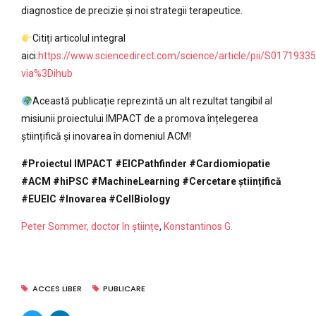
diagnostice de precizie și noi strategii terapeutice.
Citiți articolul integral
aici:
https://www.sciencedirect.com/science/article/pii/S017193
via%3Dihub
Această publicație reprezintă un alt rezultat tangibil al
misiunii proiectului IMPACT de a promova înțelegerea
științifică și inovarea în domeniul ACM!
#Proiectul IMPACT
#EICPathfinder
#Cardiomiopatie
#ACM
#hiPSC
#MachineLearning
#Cercetare științifică
#EUEIC
#Inovarea
#CellBiology
Peter Sommer, doctor în științe
,
Konstantinos G.
ACCES LIBER
PUBLICARE