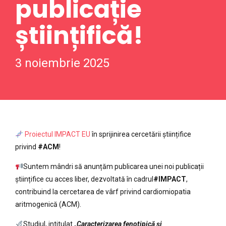
publicație
științifică!
3 noiembrie 2025
Proiectul IMPACT EU
în sprijinirea cercetării științifice
privind
#ACM
!
Suntem mândri să anunțăm publicarea unei noi publicații
științifice cu acces liber, dezvoltată în cadrul
#IMPACT
,
contribuind la cercetarea de vârf privind cardiomiopatia
aritmogenică (ACM).
Studiul, intitulat „
Caracterizarea fenotipică și