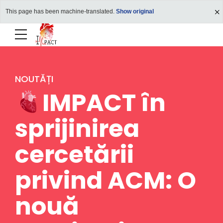
This page has been machine-translated.
Show original
NOUTĂȚI
IMPACT în
sprijinirea
cercetării
privind ACM: O
nouă