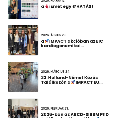
2026. MÁJUS 12.
a
ismét egy #HATÁS!
2026. ÁPRILIS 23.
a
IMPACT akcióban az EIC
kardiogenomikai
rendezvényén
2026. MÁRCIUS 24.
23. Holland-Német Közös
Találkozón a
IMPACT EU
projekt kutatás nyerte el a
Legjobb Poszter Prezentáció
Díjat!
2026. FEBRUÁR 23.
2026-ban az ABCD-SIBBM PhD