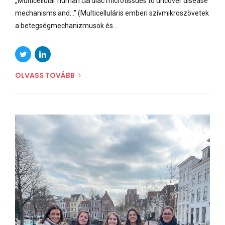
„Multicellular human cardiac microtissues to uncover disease
mechanisms and...” (Multicelluláris emberi szívmikroszövetek
a betegségmechanizmusok és...
OLVASS TOVÁBB