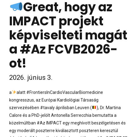
Great, hogy az
IMPACT projekt
képviselteti magát
a #Az FCVB2026-
ot!
2026. június 3.
a
alatt #FrontiersInCardioVascularBiomedicine
kongresszus, az Európai Kardiológiai Társaság
szervezésében #tavaly áprilisban Leuven (
), Dr. Martina
Calore és a PhD-jelölt Antonella Serrecchia bemutatta a
közelmúltban #Az IMPACT egy meghívott beszélgetésen és
egy moderált poszterre kiválasztott poszteren keresztül