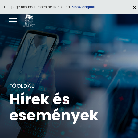
This page has been machine-translated.
Show original
FŐOLDAL
Hírek és
események