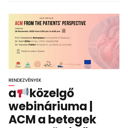
RENDEZVÉNYEK
a
közelgő
webináriuma |
ACM a betegek