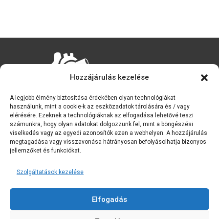
Hozzájárulás kezelése
A legjobb élmény biztosítása érdekében olyan technológiákat
használunk, mint a cookie-k az eszközadatok tárolására és / vagy
elérésére. Ezeknek a technológiáknak az elfogadása lehetővé teszi
számunkra, hogy olyan adatokat dolgozzunk fel, mint a böngészési
viselkedés vagy az egyedi azonosítók ezen a webhelyen. A hozzájárulás
megtagadása vagy visszavonása hátrányosan befolyásolhatja bizonyos
© 2023 IMPACT – ACM projekt. Minden jog fenntartva
jellemzőket és funkciókat.
Szolgáltatások kezelése
Adatkezelési tájékoztató
Sütikre vonatkozó szabályzat
Elfogadás
Időtartam és feltételek