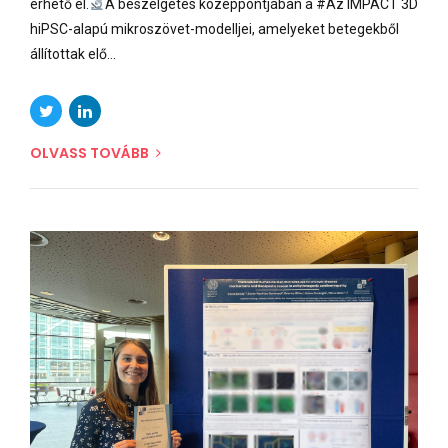
érhető el.
A beszélgetés középpontjában a #Az IMPACT 3D
hiPSC-alapú mikroszövet-modelljei, amelyeket betegekből
állítottak elő...
OLVASS TOVÁBB