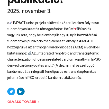
2025. november 3.
a
IMPACT uniós projekt a következő területeken folytatott
tudományos kutatás támogatására: #ACM!
Büszkék
vagyunk arra, hogy bejelenthetjük egy új, nyílt hozzáférésű
tudományos publikáció megjelenését, amely a #IMPACT,
hozzájárulva az aritmogén kardiomiopátia (ACM) élvonalbeli
kutatásához.
Az „Integrated fenotypic and transcriptomic
characterization of desmin-related cardiomyopathy in hiPSC-
derived cardiomyocytes and...” (A dezminnel összefüggő
kardiomiopátia integrált fenotípusos és transzkriptomikus
jellemzése hiPSC-eredetű kardiomiocitákban és...
OLVASS TOVÁBB