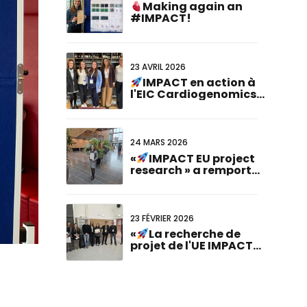
Making again an
#IMPACT!
23 AVRIL 2026
IMPACT en action à
l'EIC Cardiogenomics
Event
24 MARS 2026
«
IMPACT EU project
research » a remporté
le prix de la meilleure
présentation
d'affiches lors de la
23e réunion conjointe
23 FÉVRIER 2026
germano-
«
La recherche de
néerlandaise!
projet de l'UE IMPACT
reconnue à la réunion
de doctorat ABCD-
SIBBM 2026! »