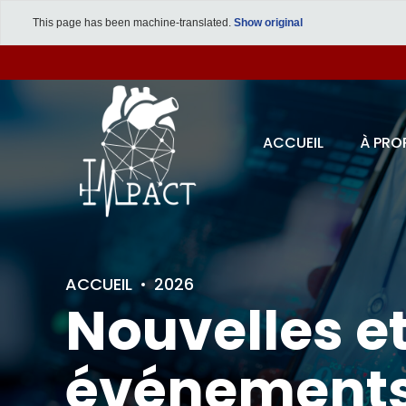
This page has been machine-translated.
Show original
ACCUEIL
À PRO
ACCUEIL
2026
Nouvelles e
événement