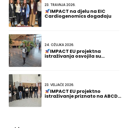
23. TRAVNJA 2026.
IMPACT na djelu na EIC
Cardiogenomics događaju
24. OŽUJKA 2026.
IMPACT EU projektna
istraživanja osvojila su
nagradu za najbolju
prezentaciju plakata na 23.
nizozemsko-njemačkom
zajedničkom sastanku!
23. VELJAČE 2026.
IMPACT EU projektno
istraživanje priznato na ABCD-
SIBBM PhD Meeting 2026!