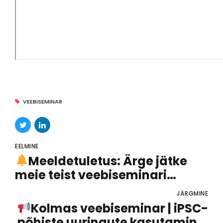
VEEBISEMINAR
EELMINE
Meeldetuletus: Ärge jätke
meie teist veebiseminari
vahele!
JÄRGMINE
Kolmas veebiseminar | iPSC-
põhiste uuringute kasutamine: