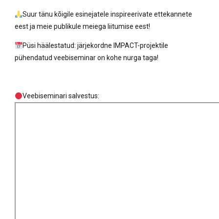
Suur tänu kõigile esinejatele inspireerivate ettekannete
eest ja meie publikule meiega liitumise eest!
Püsi häälestatud: järjekordne IMPACT-projektile
pühendatud veebiseminar on kohe nurga taga!
Veebiseminari salvestus: