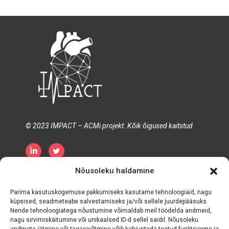
© 2023 IMPACT – ACMi projekt. Kõik õigused kaitstud
Nõusoleku haldamine
Privaatsuspoliitika
Küpsiste poliitika
Tähtaeg ja tingimused
Parima kasutuskogemuse pakkumiseks kasutame tehnoloogiaid, nagu
küpsised, seadmeteabe salvestamiseks ja/või sellele juurdepääsuks.
Nende tehnoloogiatega nõustumine võimaldab meil töödelda andmeid,
nagu sirvimiskäitumine või unikaalsed ID-d sellel saidil. Nõusoleku