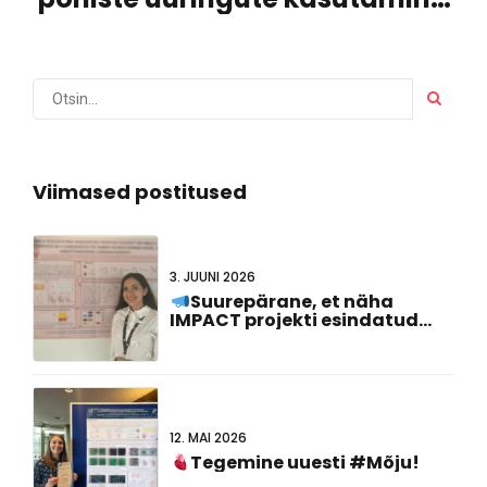
kuidas REMODEL & IMPACT
aitab kaasa haiguste
modelleerimisele
Viimased postitused
3. JUUNI 2026
Suurepärane, et näha
IMPACT projekti esindatud
#FCVB2026!
12. MAI 2026
Tegemine uuesti #Mõju!