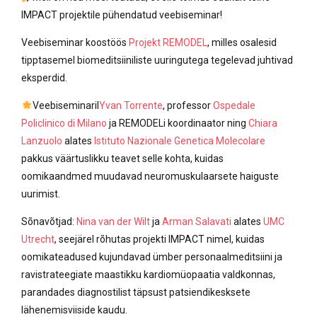
IMPACT projektile pühendatud veebiseminar!
Veebiseminar koostöös
Projekt REMODEL
, milles osalesid
tipptasemel biomeditsiiniliste uuringutega tegelevad juhtivad
eksperdid.
Veebiseminaril
Yvan Torrente
, professor
Ospedale
Policlinico di Milano
ja REMODELi koordinaator ning
Chiara
Lanzuolo
alates
Istituto Nazionale Genetica Molecolare
pakkus väärtuslikku teavet selle kohta, kuidas
oomikaandmed muudavad neuromuskulaarsete haiguste
uurimist.
Sõnavõtjad:
Nina van der Wilt
ja
Arman Salavati
alates
UMC
Utrecht
, seejärel rõhutas projekti IMPACT nimel, kuidas
oomikateadused kujundavad ümber personaalmeditsiini ja
ravistrateegiate maastikku kardiomüopaatia valdkonnas,
parandades diagnostilist täpsust patsiendikesksete
lähenemisviiside kaudu.